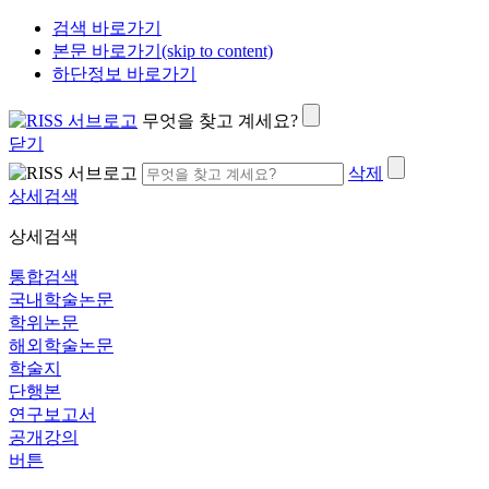
검색 바로가기
본문 바로가기(skip to content)
하단정보 바로가기
무엇을 찾고 계세요?
닫기
삭제
상세검색
상세검색
통합검색
국내학술논문
학위논문
해외학술논문
학술지
단행본
연구보고서
공개강의
버튼