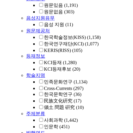
원문있음
(1,191)
원문없음
(303)
음성지원유무
음성 지원
(11)
원문제공처
한국학술정보(KISS)
(1,158)
한국연구재단(KCI)
(1,077)
KERIS(RISS)
(105)
등재정보
KCI등재
(1,280)
KCI등재후보
(20)
학술지명
민족문화연구
(1,134)
Cross-Currents
(297)
한국문학연구
(36)
民族文化硏究
(17)
領土 問題 硏究
(10)
주제분류
사회과학
(1,442)
인문학
(451)
발행연도