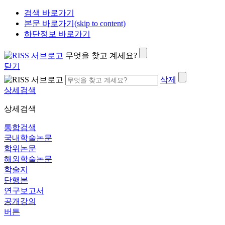
검색 바로가기
본문 바로가기(skip to content)
하단정보 바로가기
무엇을 찾고 계세요?
닫기
삭제
상세검색
상세검색
통합검색
국내학술논문
학위논문
해외학술논문
학술지
단행본
연구보고서
공개강의
버튼