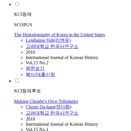
KCI등재
SCOPUS
The Historiography of Korea in the United States
Leighanne Yuh(리앤유)
고려대학교 한국사연구소
2010
International Journal of Korean History
Vol.15 No.2
원문보기
복사/대출신청
KCI등재후보
Making Chosŏn’s Own Tributaries
Chong Da-ham(정다함)
고려대학교 한국사연구소
2010
International Journal of Korean History
Vol.15 No.1