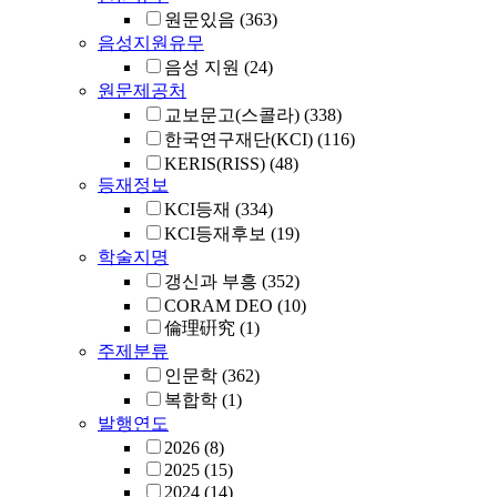
원문있음
(363)
음성지원유무
음성 지원
(24)
원문제공처
교보문고(스콜라)
(338)
한국연구재단(KCI)
(116)
KERIS(RISS)
(48)
등재정보
KCI등재
(334)
KCI등재후보
(19)
학술지명
갱신과 부흥
(352)
CORAM DEO
(10)
倫理硏究
(1)
주제분류
인문학
(362)
복합학
(1)
발행연도
2026
(8)
2025
(15)
2024
(14)