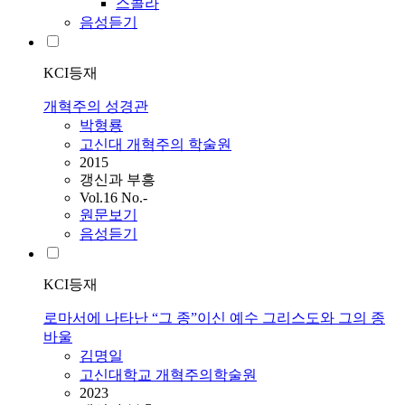
스콜라
음성듣기
KCI등재
개혁주의 성경관
박형룡
고신대 개혁주의 학술원
2015
갱신과 부흥
Vol.16 No.-
원문보기
음성듣기
KCI등재
로마서에 나타난 “그 종”이신 예수 그리스도와 그의 종
바울
김명일
고신대학교 개혁주의학술원
2023