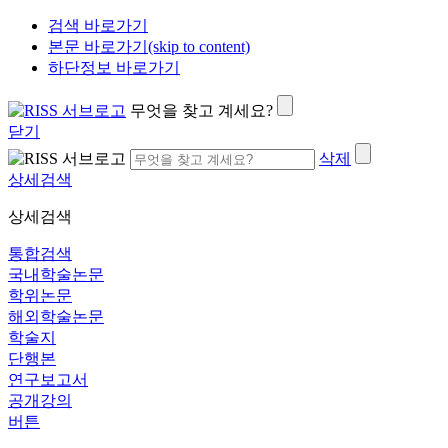
검색 바로가기
본문 바로가기(skip to content)
하단정보 바로가기
무엇을 찾고 계세요?
닫기
삭제
상세검색
상세검색
통합검색
국내학술논문
학위논문
해외학술논문
학술지
단행본
연구보고서
공개강의
버튼