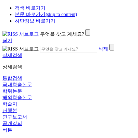
검색 바로가기
본문 바로가기(skip to content)
하단정보 바로가기
무엇을 찾고 계세요?
닫기
삭제
상세검색
상세검색
통합검색
국내학술논문
학위논문
해외학술논문
학술지
단행본
연구보고서
공개강의
버튼