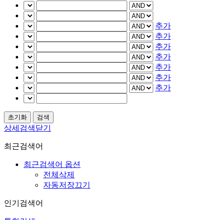
추가
추가
추가
추가
추가
추가
추가
상세검색닫기
최근검색어
최근검색어 옵션
전체삭제
자동저장끄기
인기검색어