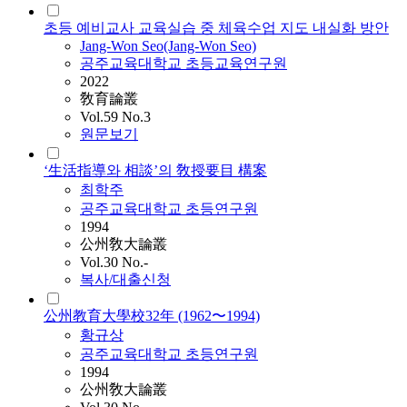
초등 예비교사 교육실습 중 체육수업 지도 내실화 방안
Jang-Won Seo(Jang-Won Seo)
공주교육대학교 초등교육연구원
2022
敎育論叢
Vol.59 No.3
원문보기
‘生活指導와 相談’의 敎授要目 構案
최학주
공주교육대학교 초등연구원
1994
公州敎大論叢
Vol.30 No.-
복사/대출신청
公州教育大學校32年 (1962〜1994)
황규상
공주교육대학교 초등연구원
1994
公州敎大論叢