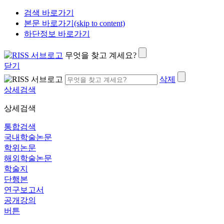
검색 바로가기
본문 바로가기(skip to content)
하단정보 바로가기
무엇을 찾고 계세요?
닫기
삭제
상세검색
상세검색
통합검색
국내학술논문
학위논문
해외학술논문
학술지
단행본
연구보고서
공개강의
버튼