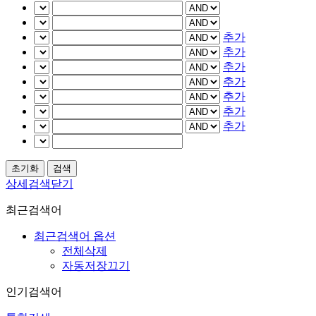
추가
추가
추가
추가
추가
추가
추가
상세검색닫기
최근검색어
최근검색어 옵션
전체삭제
자동저장끄기
인기검색어