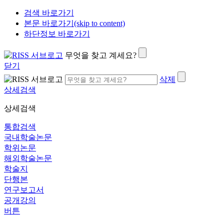
검색 바로가기
본문 바로가기(skip to content)
하단정보 바로가기
무엇을 찾고 계세요?
닫기
삭제
상세검색
상세검색
통합검색
국내학술논문
학위논문
해외학술논문
학술지
단행본
연구보고서
공개강의
버튼