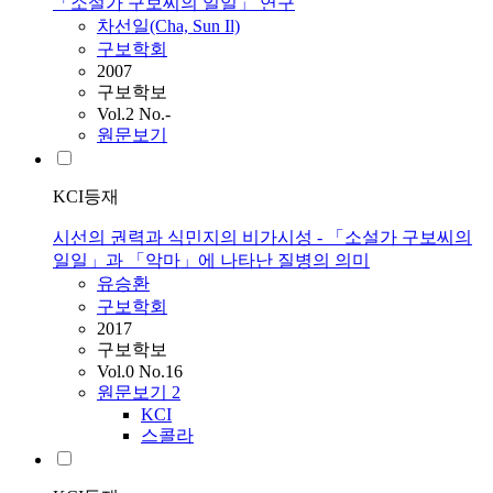
「소설가 구보씨의 일일」 연구
차선일(Cha, Sun Il)
구보학회
2007
구보학보
Vol.2 No.-
원문보기
KCI등재
시선의 권력과 식민지의 비가시성 - 「소설가 구보씨의
일일」과 「악마」에 나타난 질병의 의미
유승환
구보학회
2017
구보학보
Vol.0 No.16
원문보기
2
KCI
스콜라