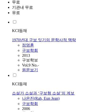
무료
기관내 무료
유료
KCI등재
1970년대 구보 잇기의 문학사적 맥락
정영훈
구보학회
2013
구보학보
Vol.9 No.-
원문보기
KCI등재
소설가 소설과 ‘구보형 소설’의 계보
나은진(Rah, Eun Jean)
구보학회
2006