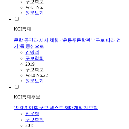
구보학보
Vol.1 No.-
원문보기
KCI등재
문학 공간과 서사 체험 -‘윤동주문학관’․‘구보 따라 걷
기’를 중심으로
김명석
구보학회
2019
구보학보
Vol.0 No.22
원문보기
KCI등재후보
1990년 이후 구보 텍스트 재매개의 계보학
전우형
구보학회
2015