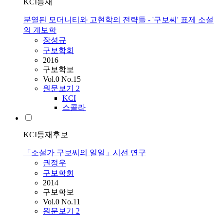
KCI등재
분열된 모더니티와 고현학의 전략들 - '구보씨' 표제 소설
의 계보학
장성규
구보학회
2016
구보학보
Vol.0 No.15
원문보기
2
KCI
스콜라
KCI등재후보
「소설가 구보씨의 일일」시선 연구
권정우
구보학회
2014
구보학보
Vol.0 No.11
원문보기
2