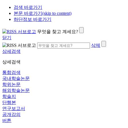
검색 바로가기
본문 바로가기(skip to content)
하단정보 바로가기
무엇을 찾고 계세요?
닫기
삭제
상세검색
상세검색
통합검색
국내학술논문
학위논문
해외학술논문
학술지
단행본
연구보고서
공개강의
버튼