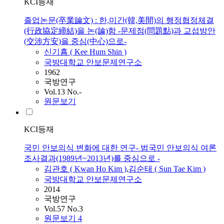
KCI등재
졸업논문(卒業論文) : 한,미간(韓,美間)의 행정협정체결
(行政協定締結)을 논(論)함 -문제점(問題點)과 교섭방안
(交涉方安)을 중심(中心)으로-
신기흠 ( Kee Hum Shin )
국방대학교 안보문제연구소
1962
국방연구
Vol.13 No.-
원문보기
KCI등재
국민 안보의식 변화에 대한 연구- 범국민 안보의식 여론
조사결과(1989년~2013년)를 중심으로 -
김관호 ( Kwan Ho Kim )
,
김순태 ( Sun Tae Kim )
국방대학교 안보문제연구소
2014
국방연구
Vol.57 No.3
원문보기
4