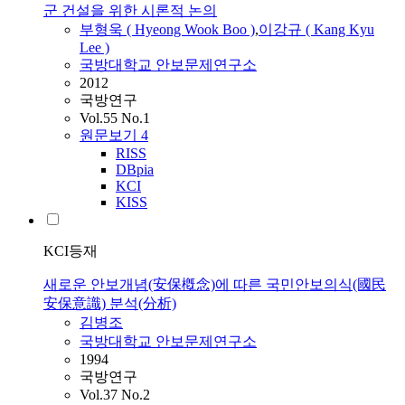
군 건설을 위한 시론적 논의
부형욱 ( Hyeong Wook Boo )
,
이강규 ( Kang Kyu
Lee )
국방대학교 안보문제연구소
2012
국방연구
Vol.55 No.1
원문보기
4
RISS
DBpia
KCI
KISS
KCI등재
새로운 안보개념(安保槪念)에 따른 국민안보의식(國民
安保意識) 분석(分析)
김병조
국방대학교 안보문제연구소
1994
국방연구
Vol.37 No.2