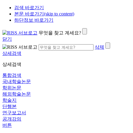
검색 바로가기
본문 바로가기(skip to content)
하단정보 바로가기
무엇을 찾고 계세요?
닫기
삭제
상세검색
상세검색
통합검색
국내학술논문
학위논문
해외학술논문
학술지
단행본
연구보고서
공개강의
버튼