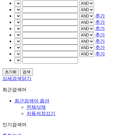
추가
추가
추가
추가
추가
추가
추가
상세검색닫기
최근검색어
최근검색어 옵션
전체삭제
자동저장끄기
인기검색어