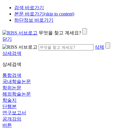
검색 바로가기
본문 바로가기(skip to content)
하단정보 바로가기
무엇을 찾고 계세요?
닫기
삭제
상세검색
상세검색
통합검색
국내학술논문
학위논문
해외학술논문
학술지
단행본
연구보고서
공개강의
버튼