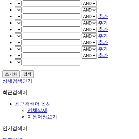
추가
추가
추가
추가
추가
추가
추가
상세검색닫기
최근검색어
최근검색어 옵션
전체삭제
자동저장끄기
인기검색어