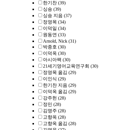
한기찬
(39)
싱숑
(39)
싱숑 지음
(37)
정영목
(34)
이덕일
(34)
원동연
(33)
Arnold, Nick
(31)
박종호
(30)
이덕옥
(30)
아시아팩
(30)
21세기영어교육연구회
(30)
정영목 옮김
(29)
이인식
(29)
한기찬 지음
(29)
이덕옥 옮김
(29)
강주헌
(28)
정민
(28)
김명주
(28)
고향옥
(28)
고향옥 옮김
(28)
김영욱
(27)