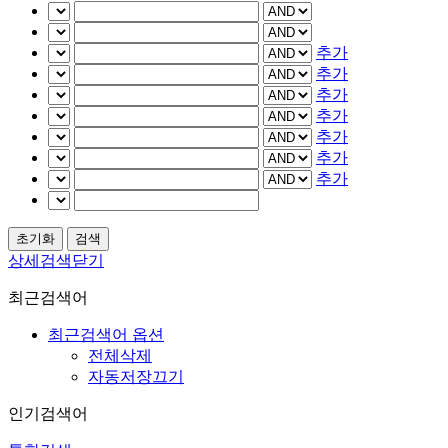
추가
추가
추가
추가
추가
추가
추가
상세검색닫기
최근검색어
최근검색어 옵션
전체삭제
자동저장끄기
인기검색어