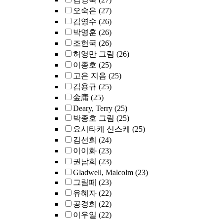
오숙은
(27)
김영수
(26)
박영훈
(26)
조헌국
(26)
허영만 그림
(26)
이종호
(25)
고은 지음
(25)
김용규
(25)
金庸
(25)
Deary, Terry
(25)
박종호 그림
(25)
요시타케 신스케
(25)
김선희
(24)
이이화
(23)
권남희
(23)
Gladwell, Malcolm
(23)
그림떼
(23)
유혜자
(22)
공경희
(22)
이우일
(22)