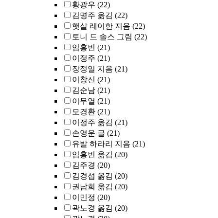
황광우
(22)
김명주 옮김
(22)
햇살 레이한 지음
(22)
토니 드 솔스 그림
(22)
임홍빈
(21)
이정주
(21)
장정일 지음
(21)
이창신
(21)
김순남
(21)
이무열
(21)
모경환
(21)
이정주 옮김
(21)
손영운 글
(21)
유발 하라리 지음
(21)
임홍빈 옮김
(20)
김주경
(20)
김경섭 옮김
(20)
권남희 옮김
(20)
이민정
(20)
곽노경 옮김
(20)