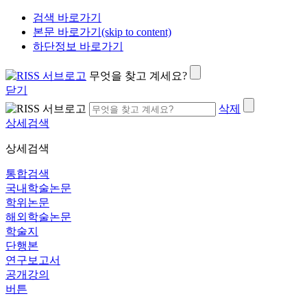
검색 바로가기
본문 바로가기(skip to content)
하단정보 바로가기
무엇을 찾고 계세요?
닫기
삭제
상세검색
상세검색
통합검색
국내학술논문
학위논문
해외학술논문
학술지
단행본
연구보고서
공개강의
버튼