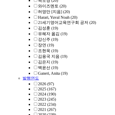
곽노경
(20)
와이즈멘토
(20)
허영만 [지음]
(20)
Harari, Yuval Noah
(20)
21세기영어교육연구회 공저
(20)
김성훈
(19)
유혜자 옮김
(19)
강신주
(19)
장연
(19)
조현욱
(19)
김용국 지음
(19)
김은지
(19)
백윤선
(19)
Ganeri, Anita
(19)
발행연도
2026
(97)
2025
(167)
2024
(190)
2023
(245)
2022
(234)
2021
(267)
2020
(239)