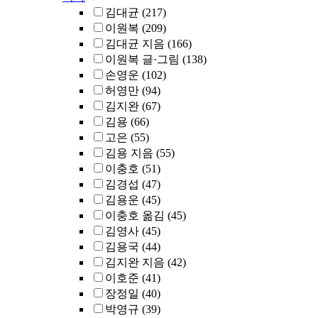
김대균
(217)
이원복
(209)
김대균 지음
(166)
이원복 글·그림
(138)
손영운
(102)
허영만
(94)
김지완
(67)
김용
(66)
고은
(55)
김용 지음
(55)
이충호
(51)
김경섭
(47)
김용운
(45)
이충호 옮김
(45)
김영사
(45)
김용국
(44)
김지완 지음
(42)
이호준
(41)
장정일
(40)
박영규
(39)