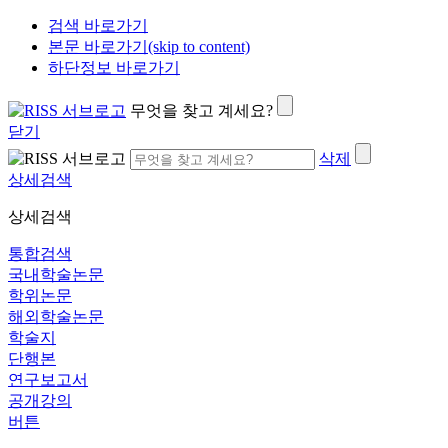
검색 바로가기
본문 바로가기(skip to content)
하단정보 바로가기
무엇을 찾고 계세요?
닫기
삭제
상세검색
상세검색
통합검색
국내학술논문
학위논문
해외학술논문
학술지
단행본
연구보고서
공개강의
버튼