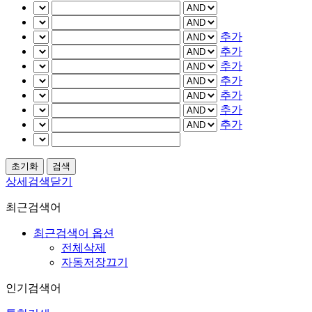
추가
추가
추가
추가
추가
추가
추가
상세검색닫기
최근검색어
최근검색어 옵션
전체삭제
자동저장끄기
인기검색어