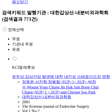
패싯닫기
검색키워드
발행기관 : 대한갑상선-내분비외과학회
(검색결과 773건)
전체선택
무료
기관내 무료
유료
KCI등재후보
유두상 갑상선암 발생에 대한 내인성 스테로이드의 영향
정웅윤
,
서진학
,
정봉철<SUP>1<.SUP>
,
박정
수
,
Woung Youn Chung
,
Jin Hak Suh
,
Bong Chul
Chung<SUP>1 <.SUP>and Cheong Soo Park
대한갑상선-내분비외과학회
2001
The Koreran journal of Endocrine Surgery
Vol.1 No.2