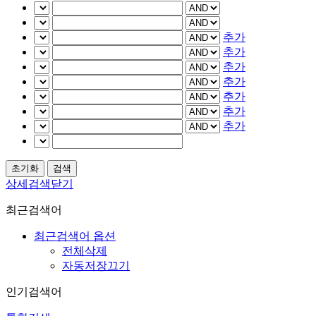
추가
추가
추가
추가
추가
추가
추가
상세검색닫기
최근검색어
최근검색어 옵션
전체삭제
자동저장끄기
인기검색어