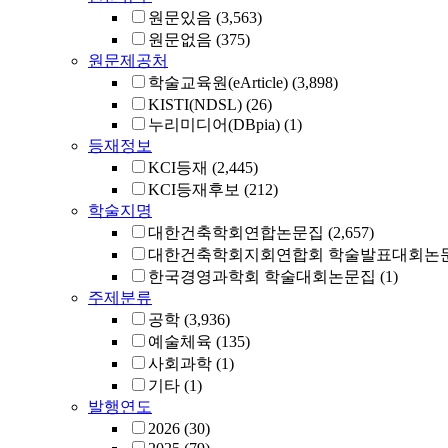
원문있음
(3,563)
원문없음
(375)
원문제공처
학술교육원(eArticle)
(3,898)
KISTI(NDSL)
(26)
누리미디어(DBpia)
(1)
등재정보
KCI등재
(2,445)
KCI등재후보
(212)
학술지명
대한건축학회연합논문집
(2,657)
대한건축학회지회연합회 학술발표대회논
한국경영과학회 학술대회논문집
(1)
주제분류
공학
(3,936)
예술체육
(135)
사회과학
(1)
기타
(1)
발행연도
2026
(30)