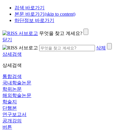
검색 바로가기
본문 바로가기(skip to content)
하단정보 바로가기
무엇을 찾고 계세요?
닫기
삭제
상세검색
상세검색
통합검색
국내학술논문
학위논문
해외학술논문
학술지
단행본
연구보고서
공개강의
버튼