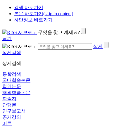
검색 바로가기
본문 바로가기(skip to content)
하단정보 바로가기
무엇을 찾고 계세요?
닫기
삭제
상세검색
상세검색
통합검색
국내학술논문
학위논문
해외학술논문
학술지
단행본
연구보고서
공개강의
버튼