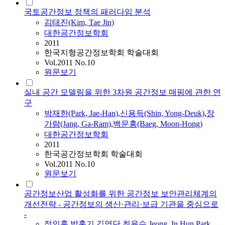
국토공간정보 정책의 패러다임 분석
김태진(Kim, Tae Jin)
대한공간정보학회
2011
한국지형공간정보학회 학술대회
Vol.2011 No.10
원문보기
실내 공간 모델링을 위한 3차원 공간정보 매핑에 관한 연
구
박재한(Park, Jae-Han)
,
신용득(Shin, Yong-Deuk)
,
장
가람(Jang, Ga-Ram)
,
백문홍(Baeg, Moon-Hong)
대한공간정보학회
2011
한국공간정보학회 학술대회
Vol.2011 No.10
원문보기
공간정보산업 활성화를 위한 공간정보 보안관리체계의
개선전략 - 공간정보의 생산·관리·보급 기관을 중심으로
-
정인훈
,
박홍기
,
김영단
,
최윤수
,
Jeong, In Hun
,
Park,