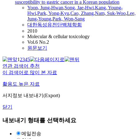
susceptibility to gastric cancer in a Korean population
Yoon, Jung-Hwan
,
Song, Jae-Hwi
,
Kang, Young-
Hwi
,
Park, Yong-Kyu
,
Cao, Zhang
,
Nam, Suk-Woo
,
Lee,
Jung-Young
,
Park, Won-Sang
대한독성유전단백체학회
2010
Molecular & cellular toxicology
Vol.6 No.2
원문보기
1
2
3
4
5
연관 검색어 추천
이 검색어로 많이 본 자료
활용도 높은 자료
서지정보 내보내기(Export)
닫기
내보내기 형태를 선택하세요
메일전송