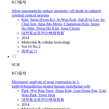
KCI등재
Silver nanoparticles induce apoptotic cell death in cultured
cerebral cortical neurons
Kim, Sung-Hwan
,
Ko, Je-Won
,
Koh, Suk-Kyu
,
Lee, In-
Chul
,
Son, Jung-Mo
,
Moon, Changjong
,
Kim, Sung-
Ho
,
Shin, Dong-Ho
,
Kim, Jong-Choon
대한독성유전단백체학회
2014
Molecular & cellular toxicology
Vol.10 No.2
원문보기
SCIE
KCI등재
Microarray analysis of gene expression in 3-
methylcholanthrene-treated human endothelial cells
Park, Hye Rim
,
Yang, Hana
,
Kim, Gun-Dong
,
Son, Gun
Woo
,
Park, Yong Seek
대한독성유전단백체학회
2014
Molecular & cellular toxicology