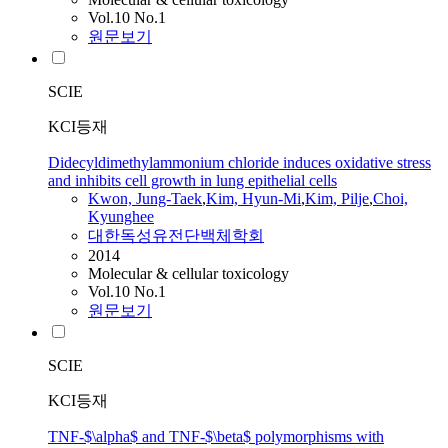
Vol.10 No.1
원문보기
SCIE
KCI등재
Didecyldimethylammonium chloride induces oxidative stress
and inhibits cell growth in lung epithelial cells
Kwon, Jung-Taek
,
Kim, Hyun-Mi
,
Kim, Pilje
,
Choi,
Kyunghee
대한독성유전단백체학회
2014
Molecular & cellular toxicology
Vol.10 No.1
원문보기
SCIE
KCI등재
TNF-$\alpha$ and TNF-$\beta$ polymorphisms with