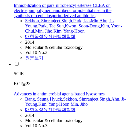
Immobilization of para-nitrobenzyl esterase-CLEA on
electrospun polymer nanofibers for potential use in the
synthesis of cephalosporin-derived antibiotics
Sekhon, Simranjeet Singh
,
Park, Jae-Min
,
Ahn, Ji-
Young
,
Park, Tae Sun
,
Kwon, Soon-Dong
,
Kim, Yoon-
Chul
,
Min, Jiho
,
Kim, Yang-Hoon
대한독성유전단백체학회
2014
Molecular & cellular toxicology
Vol.10 No.2
원문보기
SCIE
KCI등재
Advances in antimicrobial agents based lysosomes
Bang, Seung Hyuck
,
Sekhon, Simranjeet Singh
,
Ahn, Ji-
Young
,
Kim, Yang-Hoon
,
Min, Jiho
대한독성유전단백체학회
2014
Molecular & cellular toxicology
Vol.10 No.3