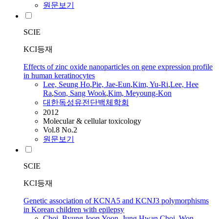
원문보기
SCIE
KCI등재
Effects of zinc oxide nanoparticles on gene expression profile
in human keratinocytes
Lee, Seung Ho
,
Pie, Jae-Eun
,
Kim, Yu-Ri
,
Lee, Hee
Ra
,
Son, Sang Wook
,
Kim, Meyoung-Kon
대한독성유전단백체학회
2012
Molecular & cellular toxicology
Vol.8 No.2
원문보기
SCIE
KCI등재
Genetic association of KCNA5 and KCNJ3 polymorphisms
in Korean children with epilepsy
Choi, Byung Joon
,
Yoon, Jung Hwan
,
Choi, Won