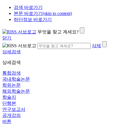
검색 바로가기
본문 바로가기(skip to content)
하단정보 바로가기
무엇을 찾고 계세요?
닫기
삭제
상세검색
상세검색
통합검색
국내학술논문
학위논문
해외학술논문
학술지
단행본
연구보고서
공개강의
버튼