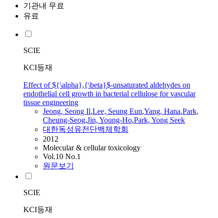
기관내 무료
유료
SCIE
KCI등재
Effect of ${\alpha},{\beta}$-unsaturated aldehydes on
endothelial cell growth in bacterial cellulose for vascular
tissue engineering
Jeong, Seong Il
,
Lee, Seung Eun
,
Yang, Hana
,
Park,
Cheung-Seog
,
Jin, Young-Ho
,
Park, Yong Seek
대한독성유전단백체학회
2012
Molecular & cellular toxicology
Vol.10 No.1
원문보기
SCIE
KCI등재