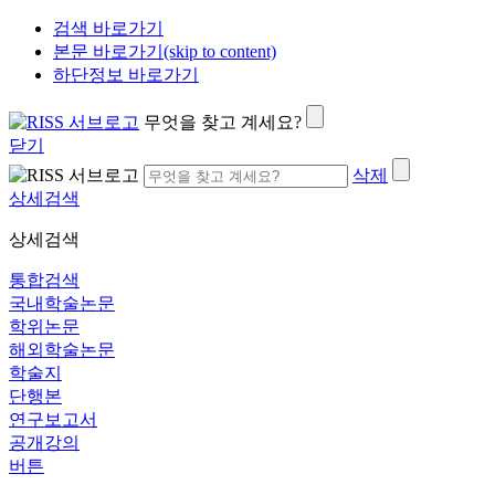
검색 바로가기
본문 바로가기(skip to content)
하단정보 바로가기
무엇을 찾고 계세요?
닫기
삭제
상세검색
상세검색
통합검색
국내학술논문
학위논문
해외학술논문
학술지
단행본
연구보고서
공개강의
버튼