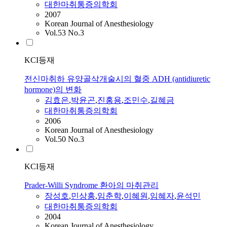
대한마취통증의학회
2007
Korean Journal of Anesthesiology
Vol.53 No.3
KCI등재
전신마취하 유양골삭개술시의 혈중 ADH (antidiuretic
hormone)의 변화
김효은
,
박윤곤
,
진홍용
,
조민수
,
길혜금
대한마취통증의학회
2006
Korean Journal of Anesthesiology
Vol.50 No.3
KCI등재
Prader-Willi Syndrome 환아의 마취관리
장성호
,
민상홍
,
임춘학
,
이혜원
,
임혜자
,
윤석민
대한마취통증의학회
2004
Korean Journal of Anesthesiology