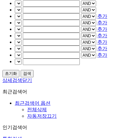
추가
추가
추가
추가
추가
추가
추가
상세검색닫기
최근검색어
최근검색어 옵션
전체삭제
자동저장끄기
인기검색어