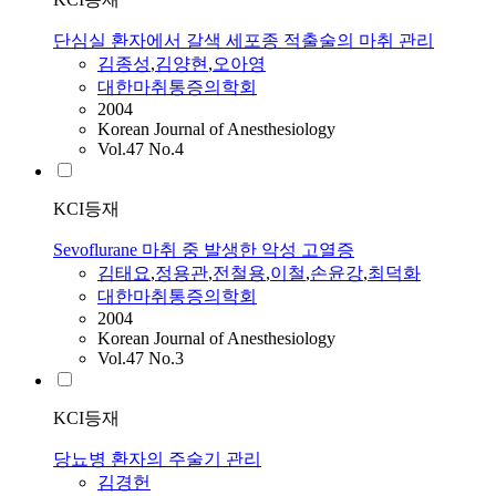
단심실 환자에서 갈색 세포종 적출술의 마취 관리
김종성
,
김양현
,
오아영
대한마취통증의학회
2004
Korean Journal of Anesthesiology
Vol.47 No.4
KCI등재
Sevoflurane 마취 중 발생한 악성 고열증
김태요
,
정용관
,
전철용
,
이철
,
손윤강
,
최덕화
대한마취통증의학회
2004
Korean Journal of Anesthesiology
Vol.47 No.3
KCI등재
당뇨병 환자의 주술기 관리
김경헌