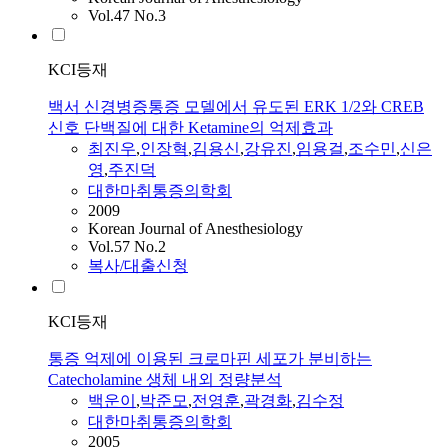
Vol.47 No.3
KCI등재
백서 신경병증통증 모델에서 유도된 ERK 1/2와 CREB
신호 단백질에 대한 Ketamine의 억제효과
최진우
,
인장혁
,
김용신
,
강유진
,
임용걸
,
조수민
,
신은
영
,
주진덕
대한마취통증의학회
2009
Korean Journal of Anesthesiology
Vol.57 No.2
복사/대출신청
KCI등재
통증 억제에 이용된 크로마핀 세포가 분비하는
Catecholamine 생체 내외 정량분석
백운이
,
박준모
,
전영훈
,
곽경화
,
김수정
대한마취통증의학회
2005