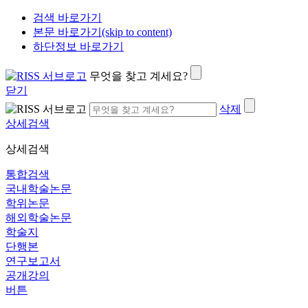
검색 바로가기
본문 바로가기(skip to content)
하단정보 바로가기
무엇을 찾고 계세요?
닫기
삭제
상세검색
상세검색
통합검색
국내학술논문
학위논문
해외학술논문
학술지
단행본
연구보고서
공개강의
버튼