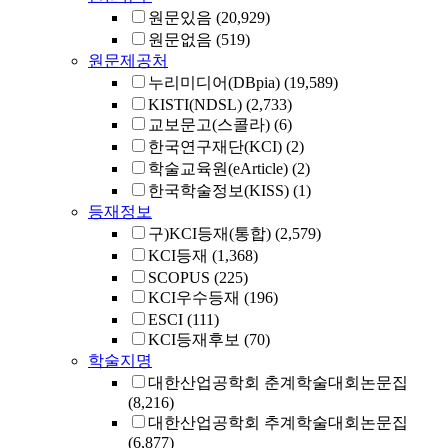
원문있음
(20,929)
원문없음
(519)
원문제공처
누리미디어(DBpia)
(19,589)
KISTI(NDSL)
(2,733)
교보문고(스콜라)
(6)
한국연구재단(KCI)
(2)
학술교육원(eArticle)
(2)
한국학술정보(KISS)
(1)
등재정보
구)KCI등재(통합)
(2,579)
KCI등재
(1,368)
SCOPUS
(225)
KCI우수등재
(196)
ESCI
(111)
KCI등재후보
(70)
학술지명
대한산업공학회 춘계학술대회논문집
(8,216)
대한산업공학회 추계학술대회논문집
(6,877)