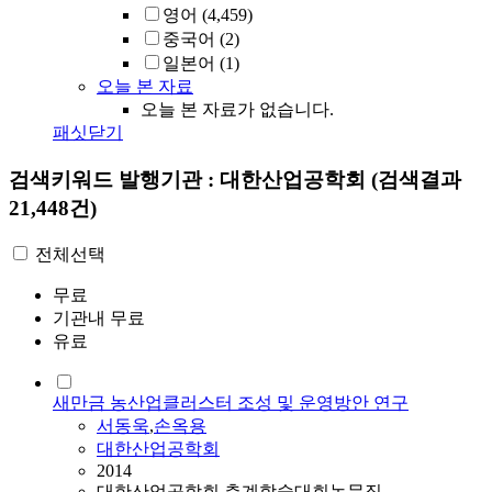
영어
(4,459)
중국어
(2)
일본어
(1)
오늘 본 자료
오늘 본 자료가 없습니다.
패싯닫기
검색키워드
발행기관 : 대한산업공학회
(검색결과
21,448건)
전체선택
무료
기관내 무료
유료
새만금 농산업클러스터 조성 및 운영방안 연구
서동욱
,
손옥용
대한산업공학회
2014
대한산업공학회 춘계학술대회논문집