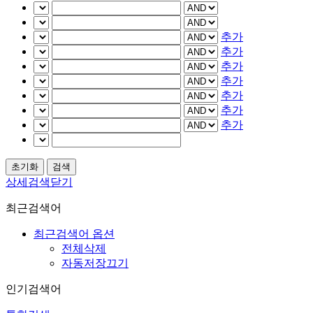
추가
추가
추가
추가
추가
추가
추가
상세검색닫기
최근검색어
최근검색어 옵션
전체삭제
자동저장끄기
인기검색어