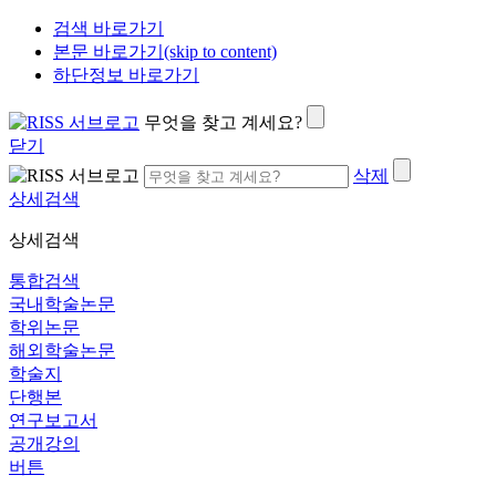
검색 바로가기
본문 바로가기(skip to content)
하단정보 바로가기
무엇을 찾고 계세요?
닫기
삭제
상세검색
상세검색
통합검색
국내학술논문
학위논문
해외학술논문
학술지
단행본
연구보고서
공개강의
버튼