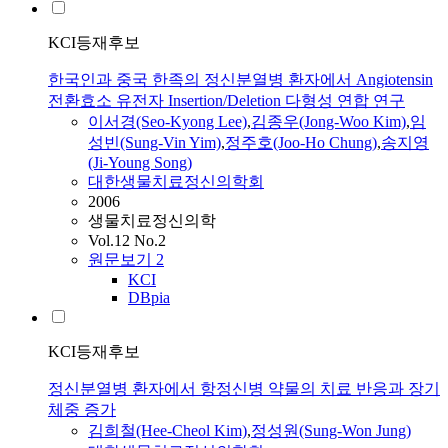
KCI등재후보
한국인과 중국 한족의 정신분열병 환자에서 Angiotensin
전환효소 유전자 Insertion/Deletion 다형성 연합 연구
이서경(Seo-Kyong Lee)
,
김종우(Jong-Woo Kim)
,
임
성빈(Sung-Vin Yim)
,
정주호(Joo-Ho Chung)
,
송지영
(Ji-Young Song)
대한생물치료정신의학회
2006
생물치료정신의학
Vol.12 No.2
원문보기
2
KCI
DBpia
KCI등재후보
정신분열병 환자에서 항정신병 약물의 치료 반응과 장기
체중 증가
김희철(Hee-Cheol Kim)
,
정성원(Sung-Won Jung)