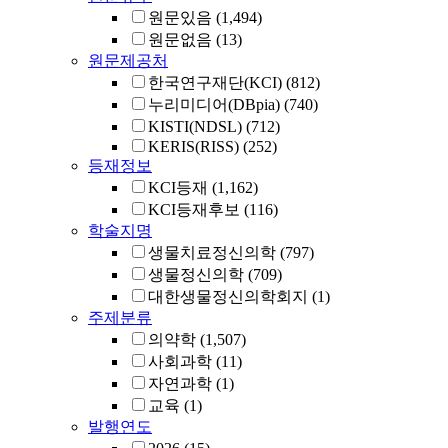
원문있음
(1,494)
원문없음
(13)
원문제공처
한국연구재단(KCI)
(812)
누리미디어(DBpia)
(740)
KISTI(NDSL)
(712)
KERIS(RISS)
(252)
등재정보
KCI등재
(1,162)
KCI등재후보
(116)
학술지명
생물치료정신의학
(797)
생물정신의학
(709)
대한생물정신의학회지
(1)
주제분류
의약학
(1,507)
사회과학
(11)
자연과학
(1)
교육
(1)
발행연도