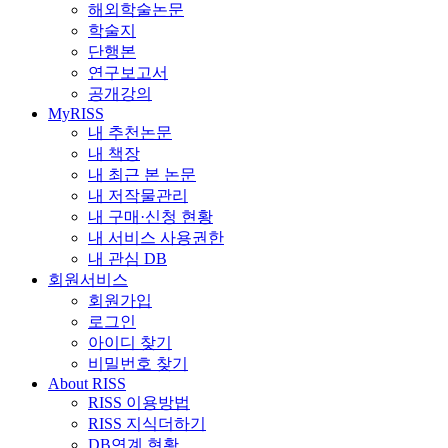
해외학술논문
학술지
단행본
연구보고서
공개강의
MyRISS
내 추천논문
내 책장
내 최근 본 논문
내 저작물관리
내 구매·신청 현황
내 서비스 사용권한
내 관심 DB
회원서비스
회원가입
로그인
아이디 찾기
비밀번호 찾기
About RISS
RISS 이용방법
RISS 지식더하기
DB연계 현황