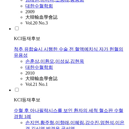
대한수혈학회
2009
大韓輸血學會誌
Vol.20 No.3
KCI등재후보
척추 유합술시 시행한 수술 전 혈액예치식 자가 헌혈의
유용성
손훈상
,
이환모
,
이성실
,
김현옥
대한수혈학회
2010
大韓輸血學會誌
Vol.21 No.1
KCI등재후보
수혈 후 아나필락시스를 보인 환자의 세척 혈소판 수혈
경험 1례
손지연
,
황주형
,
이향래
,
이혜림
,
강수진
,
엄현석
,
이은
경
,
김신영
,
박경운
,
공선영