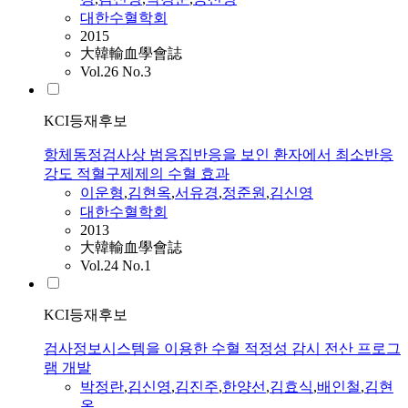
대한수혈학회
2015
大韓輸血學會誌
Vol.26 No.3
KCI등재후보
항체동정검사상 범응집반응을 보인 환자에서 최소반응
강도 적혈구제제의 수혈 효과
이운형
,
김현옥
,
서유경
,
정준원
,
김신영
대한수혈학회
2013
大韓輸血學會誌
Vol.24 No.1
KCI등재후보
검사정보시스템을 이용한 수혈 적정성 감시 전산 프로그
램 개발
박정란
,
김신영
,
김진주
,
한양선
,
김효식
,
배인철
,
김현
옥