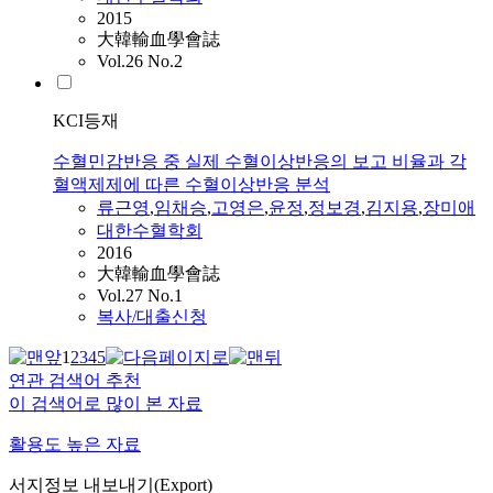
2015
大韓輸血學會誌
Vol.26 No.2
KCI등재
수혈민감반응 중 실제 수혈이상반응의 보고 비율과 각
혈액제제에 따른 수혈이상반응 분석
류근영
,
임채승
,
고영은
,
윤정
,
정보경
,
김지용
,
장미애
대한수혈학회
2016
大韓輸血學會誌
Vol.27 No.1
복사/대출신청
1
2
3
4
5
연관 검색어 추천
이 검색어로 많이 본 자료
활용도 높은 자료
서지정보 내보내기(Export)