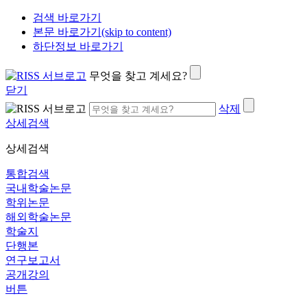
검색 바로가기
본문 바로가기(skip to content)
하단정보 바로가기
무엇을 찾고 계세요?
닫기
삭제
상세검색
상세검색
통합검색
국내학술논문
학위논문
해외학술논문
학술지
단행본
연구보고서
공개강의
버튼