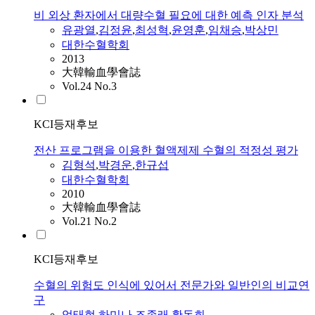
비 외상 환자에서 대량수혈 필요에 대한 예측 인자 분석
유광열
,
김정윤
,
최성혁
,
윤영훈
,
임채승
,
박상민
대한수혈학회
2013
大韓輸血學會誌
Vol.24 No.3
KCI등재후보
전산 프로그램을 이용한 혈액제제 수혈의 적정성 평가
김형석
,
박경운
,
한규섭
대한수혈학회
2010
大韓輸血學會誌
Vol.21 No.2
KCI등재후보
수혈의 위험도 인식에 있어서 전문가와 일반인의 비교연
구
엄태현
,
하미나
,
조종래
,
황동희