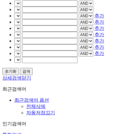
추가
추가
추가
추가
추가
추가
추가
상세검색닫기
최근검색어
최근검색어 옵션
전체삭제
자동저장끄기
인기검색어