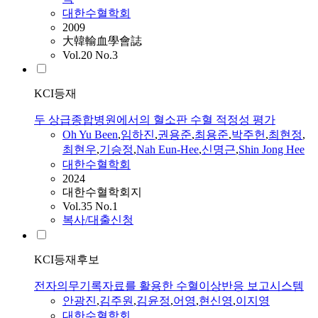
대한수혈학회
2009
大韓輸血學會誌
Vol.20 No.3
KCI등재
두 상급종합병원에서의 혈소판 수혈 적정성 평가
Oh Yu Been
,
임하진
,
권용준
,
최용준
,
박주헌
,
최현정
,
최현우
,
기승정
,
Nah Eun-Hee
,
신명근
,
Shin Jong Hee
대한수혈학회
2024
대한수혈학회지
Vol.35 No.1
복사/대출신청
KCI등재후보
전자의무기록자료를 활용한 수혈이상반응 보고시스템
안광진
,
김주원
,
김윤정
,
어영
,
현신영
,
이지영
대한수혈학회