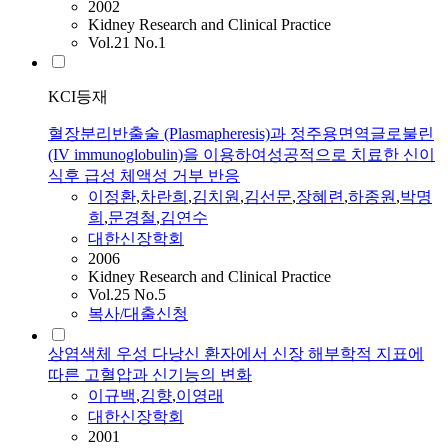
2002
Kidney Research and Clinical Practice
Vol.21 No.1
KCI등재
혈장분리반출술 (Plasmapheresis)과 정주용면역글로불린
(IV immunoglobulin)을 이용하여성공적으로 치료한 신이
식후 급성 체액성 거부 반응
이정환
,
차란희
,
김치원
,
김선문
,
장혜련
,
하종원
,
박명
희
,
문경철
,
김연수
대한신장학회
2006
Kidney Research and Clinical Practice
Vol.25 No.5
복사/대출신청
상염색체 우성 다낭신 환자에서 신장 해부학적 지표에
따른 고혈압과 신기능의 변화
이규백
,
김향
,
이영래
대한신장학회
2001