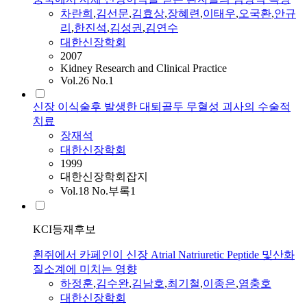
차란희
,
김선문
,
김효상
,
장혜련
,
이태우
,
오국환
,
안규
리
,
한진석
,
김성권
,
김연수
대한신장학회
2007
Kidney Research and Clinical Practice
Vol.26 No.1
신장 이식술후 발생한 대퇴골두 무혈성 괴사의 수술적
치료
장재석
대한신장학회
1999
대한신장학회잡지
Vol.18 No.부록1
KCI등재후보
흰쥐에서 카페인이 신장 Atrial Natriuretic Peptide 및산화
질소계에 미치는 영향
하정훈
,
김수완
,
김남호
,
최기철
,
이종은
,
염충호
대한신장학회