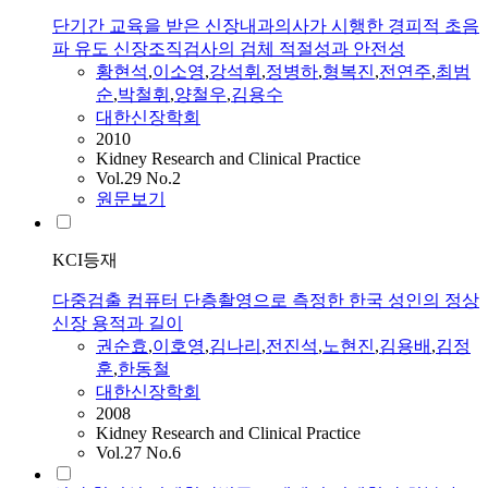
단기간 교육을 받은 신장내과의사가 시행한 경피적 초음
파 유도 신장조직검사의 검체 적절성과 안전성
황현석
,
이소영
,
강석휘
,
정병하
,
형복진
,
전연주
,
최범
순
,
박철휘
,
양철우
,
김용수
대한신장학회
2010
Kidney Research and Clinical Practice
Vol.29 No.2
원문보기
KCI등재
다중검출 컴퓨터 단층촬영으로 측정한 한국 성인의 정상
신장 용적과 길이
권순효
,
이호영
,
김나리
,
전진석
,
노현진
,
김용배
,
김정
훈
,
한동철
대한신장학회
2008
Kidney Research and Clinical Practice
Vol.27 No.6