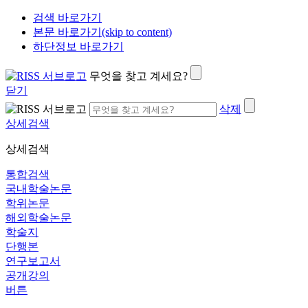
검색 바로가기
본문 바로가기(skip to content)
하단정보 바로가기
무엇을 찾고 계세요?
닫기
삭제
상세검색
상세검색
통합검색
국내학술논문
학위논문
해외학술논문
학술지
단행본
연구보고서
공개강의
버튼