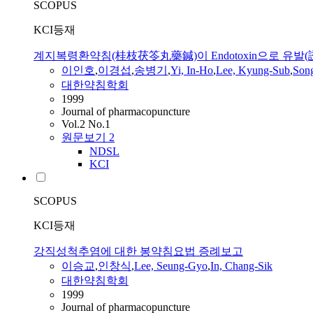
SCOPUS
KCI등재
계지복령환약침(桂枝茯笭丸藥鍼)이 Endotoxin으로 유발
이인호
,
이경섭
,
송병기
,
Yi, In-Ho
,
Lee, Kyung-Sub
,
Son
대한약침학회
1999
Journal of pharmacopuncture
Vol.2 No.1
원문보기
2
NDSL
KCI
SCOPUS
KCI등재
강직성척추염에 대한 봉약침요법 증례보고
이승교
,
인창식
,
Lee, Seung-Gyo
,
In, Chang-Sik
대한약침학회
1999
Journal of pharmacopuncture