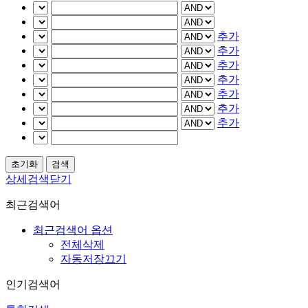
추가
추가
추가
추가
추가
추가
추가
상세검색닫기
최근검색어
최근검색어 옵션
전체삭제
자동저장끄기
인기검색어