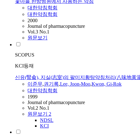
꽃마을 한방병원에서 사용하는 약침
대한약침학회
대한약침학회
2000
Journal of pharmacopuncture
Vol.3 No.1
원문보기
SCOPUS
KCI등재
신유(腎兪), 지실(志室)의 팔미지황탕약침처리(八味地黃湯藥
이준무
,
권기록
,
Lee, Joon-Moo
,
Kwon, Gi-Rok
대한약침학회
1999
Journal of pharmacopuncture
Vol.2 No.1
원문보기
2
NDSL
KCI