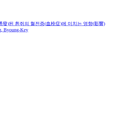
(誘發)된 흰쥐의 혈전증(血栓症)에 미치는 영향(影響)
g, Byoung-Key