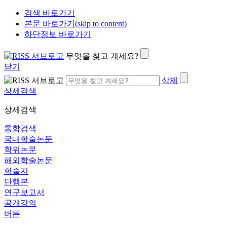
검색 바로가기
본문 바로가기(skip to content)
하단정보 바로가기
무엇을 찾고 계세요?
닫기
삭제
상세검색
상세검색
통합검색
국내학술논문
학위논문
해외학술논문
학술지
단행본
연구보고서
공개강의
버튼