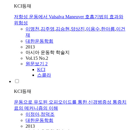
KCI등재
저항성 운동에서 Valsalva Maneuver 호흡기법의 효과와
위험성
이명천
,
김주영
,
김승현
,
양상진
,
이용수
,
한아름
,
이건
재
대한운동학회
2013
아시아 운동학 학술지
Vol.15 No.2
원문보기
2
KCI
스콜라
KCI등재
운동으로 유도된 오피오이드를 통한 신경병증성 통증치
료의 메커니즘의 이해
이정아
,
정덕조
대한운동학회
2013