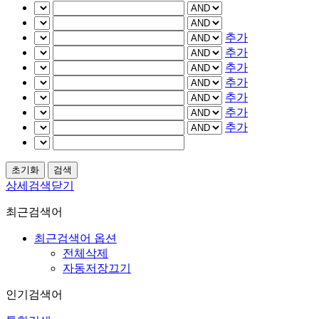
추가
추가
추가
추가
추가
추가
추가
상세검색닫기
최근검색어
최근검색어 옵션
전체삭제
자동저장끄기
인기검색어