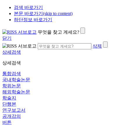
검색 바로가기
본문 바로가기(skip to content)
하단정보 바로가기
무엇을 찾고 계세요?
닫기
삭제
상세검색
상세검색
통합검색
국내학술논문
학위논문
해외학술논문
학술지
단행본
연구보고서
공개강의
버튼