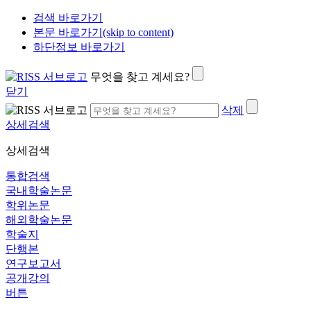
검색 바로가기
본문 바로가기(skip to content)
하단정보 바로가기
무엇을 찾고 계세요?
닫기
삭제
상세검색
상세검색
통합검색
국내학술논문
학위논문
해외학술논문
학술지
단행본
연구보고서
공개강의
버튼