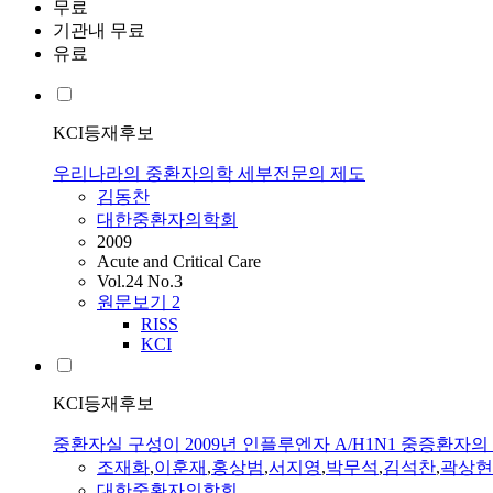
무료
기관내 무료
유료
KCI등재후보
우리나라의 중환자의학 세부전문의 제도
김동찬
대한중환자의학회
2009
Acute and Critical Care
Vol.24 No.3
원문보기
2
RISS
KCI
KCI등재후보
중환자실 구성이 2009년 인플루엔자 A/H1N1 중증환자
조재화
,
이훈재
,
홍상범
,
서지영
,
박무석
,
김석찬
,
곽상현
대한중환자의학회