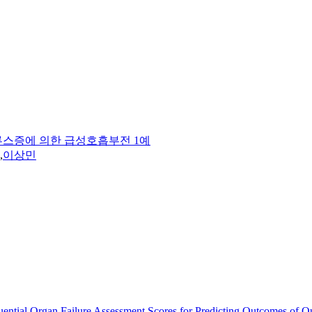
스증에 의한 급성호흡부전 1예
,
이상민
ntial Organ Failure Assessment Scores for Predicting Outcomes of Out