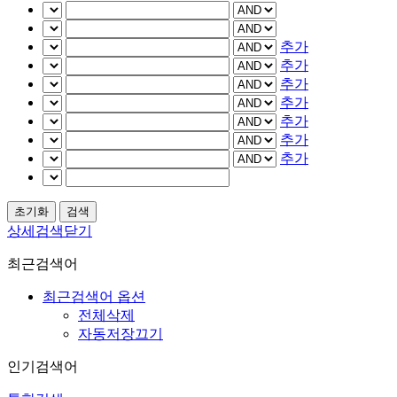
추가
추가
추가
추가
추가
추가
추가
상세검색닫기
최근검색어
최근검색어 옵션
전체삭제
자동저장끄기
인기검색어