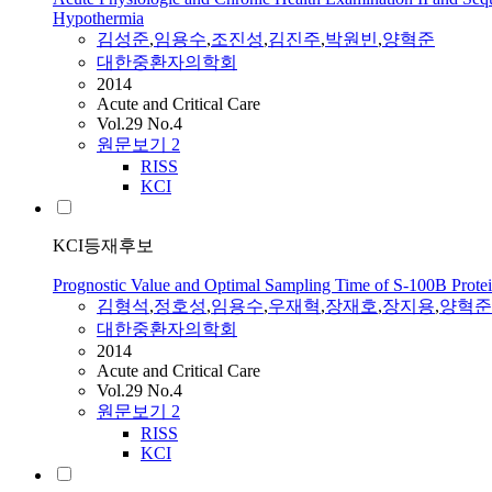
Hypothermia
김성준
,
임용수
,
조진성
,
김진주
,
박원빈
,
양혁준
대한중환자의학회
2014
Acute and Critical Care
Vol.29 No.4
원문보기
2
RISS
KCI
KCI등재후보
Prognostic Value and Optimal Sampling Time of S-100B Protein
김형석
,
정호성
,
임용수
,
우재혁
,
장재호
,
장지용
,
양혁준
대한중환자의학회
2014
Acute and Critical Care
Vol.29 No.4
원문보기
2
RISS
KCI