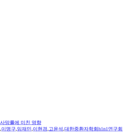
의 사망률에 미친 영향
,
이명구
,
임재민
,
이현경
,
고윤석
,
대한중환자학회h1n1연구회