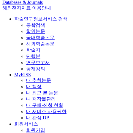
Databases & Journals
해외전자자료 이용안내
학술연구정보서비스 검색
통합검색
학위논문
국내학술논문
해외학술논문
학술지
단행본
연구보고서
공개강의
MyRISS
내 추천논문
내 책장
내 최근 본 논문
내 저작물관리
내 구매·신청 현황
내 서비스 사용권한
내 관심 DB
회원서비스
회원가입