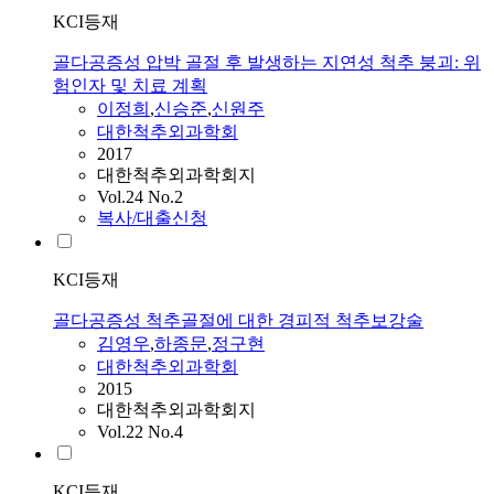
KCI등재
골다공증성 압박 골절 후 발생하는 지연성 척추 붕괴: 위
험인자 및 치료 계획
이정희
,
신승준
,
신원주
대한척추외과학회
2017
대한척추외과학회지
Vol.24 No.2
복사/대출신청
KCI등재
골다공증성 척추골절에 대한 경피적 척추보강술
김영우
,
하종문
,
정구현
대한척추외과학회
2015
대한척추외과학회지
Vol.22 No.4
KCI등재