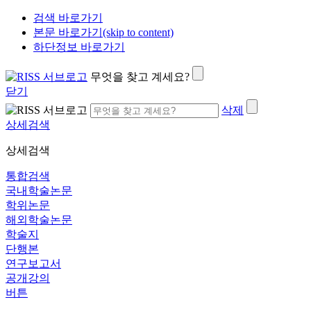
검색 바로가기
본문 바로가기(skip to content)
하단정보 바로가기
무엇을 찾고 계세요?
닫기
삭제
상세검색
상세검색
통합검색
국내학술논문
학위논문
해외학술논문
학술지
단행본
연구보고서
공개강의
버튼