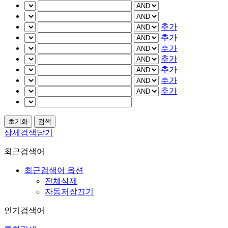
추가
추가
추가
추가
추가
추가
추가
상세검색닫기
최근검색어
최근검색어 옵션
전체삭제
자동저장끄기
인기검색어