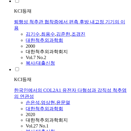
KCI등재
퇴행성 척추관 협착증에서 편측 후방 내고정 기기의 이
용
김기수
,
최용수
,
김준한
,
조경진
대한척추외과학회
2000
대한척추외과학회지
Vol.7 No.2
복사/대출신청
KCI등재
한국인에서의 COL2A1 유전자 다형성과 강직성 척추염
의 연관성
손은석
,
엄상현
,
윤문열
대한척추외과학회
2020
대한척추외과학회지
Vol.27 No.1