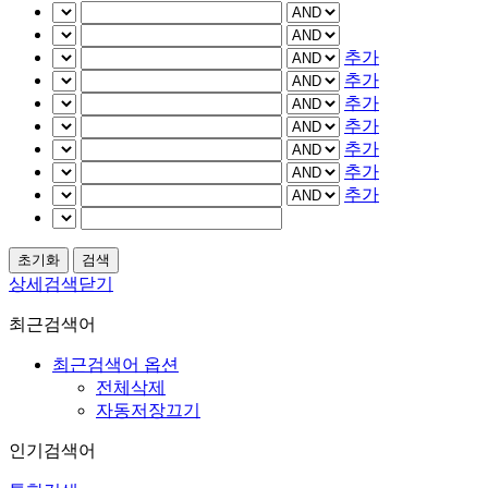
추가
추가
추가
추가
추가
추가
추가
상세검색닫기
최근검색어
최근검색어 옵션
전체삭제
자동저장끄기
인기검색어