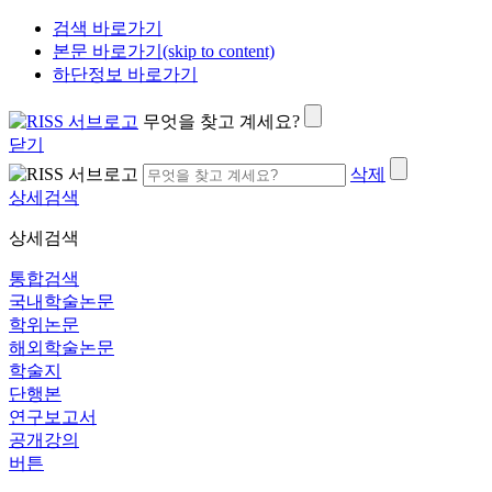
검색 바로가기
본문 바로가기(skip to content)
하단정보 바로가기
무엇을 찾고 계세요?
닫기
삭제
상세검색
상세검색
통합검색
국내학술논문
학위논문
해외학술논문
학술지
단행본
연구보고서
공개강의
버튼