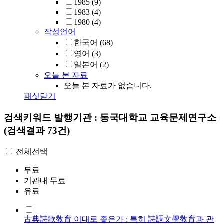
1985
(9)
1983
(4)
1980
(4)
작성언어
한국어
(68)
영어
(3)
일본어
(2)
오늘 본 자료
오늘 본 자료가 없습니다.
패싯닫기
검색키워드
발행기관 : 동국대학교 교육문제연구소
(검색결과 73건)
전체선택
무료
기관내 무료
유료
古典詩歌敎育 이대로 좋은가 : 특히 詩調文學敎育과 관