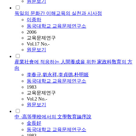
원문보기
독일의 문화간 이해교육의 실천과 시사점
이종하
동국대학교 교육문제연구소
2006
교육문제연구
Vol.17 No.-
원문보기
産業社會에 적응하는 人間養成을 위한 家政科敎育의 方
向
李春규
,
劉永祥
,
李貞德
,
朴明姬
동국대학교 교육문제연구소
1983
교육문제연구
Vol.2 No.-
원문보기
中 ·高等學校에서의 文學敎育論序說
金長好
동국대학교 교육문제연구소
1983