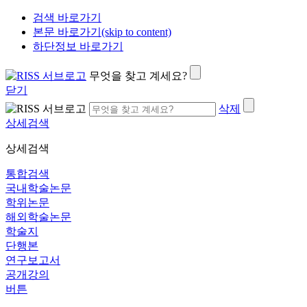
검색 바로가기
본문 바로가기(skip to content)
하단정보 바로가기
무엇을 찾고 계세요?
닫기
삭제
상세검색
상세검색
통합검색
국내학술논문
학위논문
해외학술논문
학술지
단행본
연구보고서
공개강의
버튼