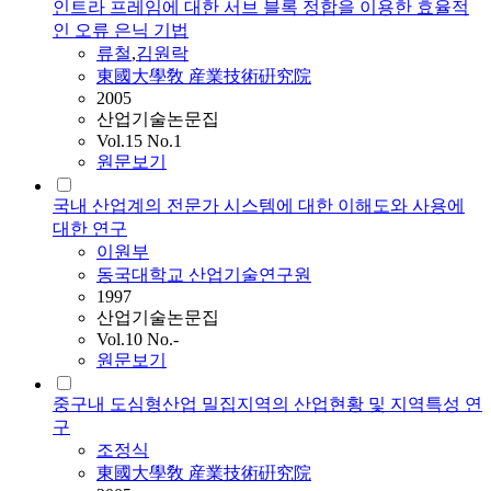
인트라 프레임에 대한 서브 블록 정합을 이용한 효율적
인 오류 은닉 기법
류철
,
김원락
東國大學敎 産業技術硏究院
2005
산업기술논문집
Vol.15 No.1
원문보기
국내 산업계의 전문가 시스템에 대한 이해도와 사용에
대한 연구
이원부
동국대학교 산업기술연구원
1997
산업기술논문집
Vol.10 No.-
원문보기
중구내 도심형산업 밀집지역의 산업현황 및 지역특성 연
구
조정식
東國大學敎 産業技術硏究院