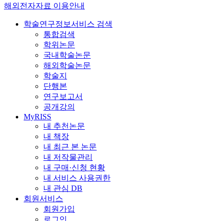
해외전자자료 이용안내
학술연구정보서비스 검색
통합검색
학위논문
국내학술논문
해외학술논문
학술지
단행본
연구보고서
공개강의
MyRISS
내 추천논문
내 책장
내 최근 본 논문
내 저작물관리
내 구매·신청 현황
내 서비스 사용권한
내 관심 DB
회원서비스
회원가입
로그인