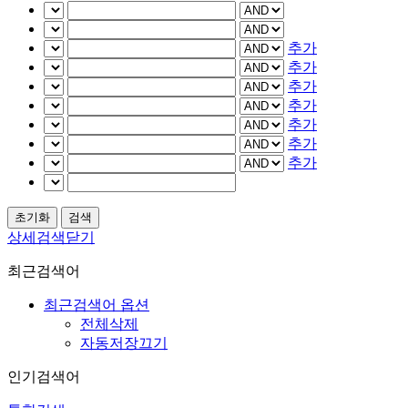
추가
추가
추가
추가
추가
추가
추가
상세검색닫기
최근검색어
최근검색어 옵션
전체삭제
자동저장끄기
인기검색어