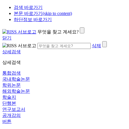
검색 바로가기
본문 바로가기(skip to content)
하단정보 바로가기
무엇을 찾고 계세요?
닫기
삭제
상세검색
상세검색
통합검색
국내학술논문
학위논문
해외학술논문
학술지
단행본
연구보고서
공개강의
버튼