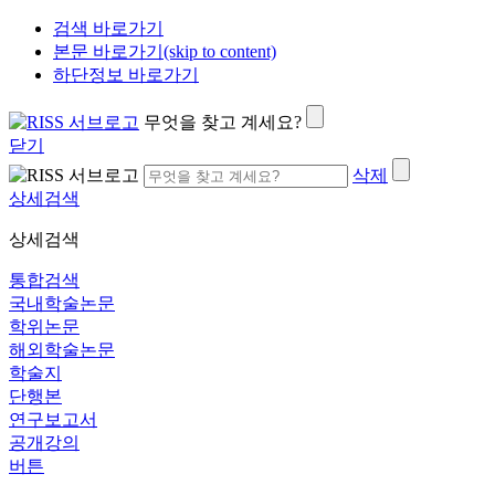
검색 바로가기
본문 바로가기(skip to content)
하단정보 바로가기
무엇을 찾고 계세요?
닫기
삭제
상세검색
상세검색
통합검색
국내학술논문
학위논문
해외학술논문
학술지
단행본
연구보고서
공개강의
버튼