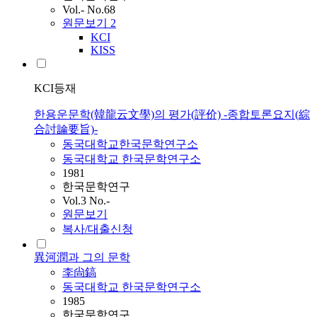
Vol.- No.68
원문보기
2
KCI
KISS
KCI등재
한용운문학(韓龍云文學)의 평가(評价) -종합토론요지(綜
合討論要旨)-
동국대학교한국문학연구소
동국대학교 한국문학연구소
1981
한국문학연구
Vol.3 No.-
원문보기
복사/대출신청
異河潤과 그의 문학
李尙鎬
동국대학교 한국문학연구소
1985
한국문학연구