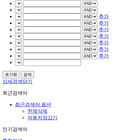
추가
추가
추가
추가
추가
추가
추가
상세검색닫기
최근검색어
최근검색어 옵션
전체삭제
자동저장끄기
인기검색어