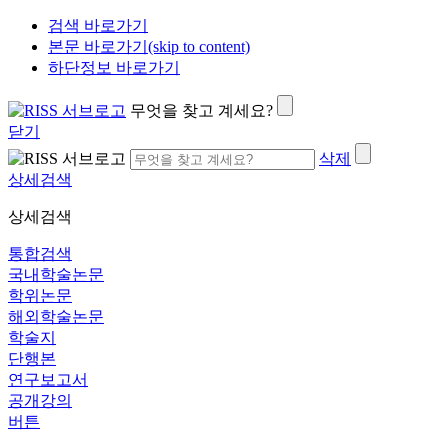
검색 바로가기
본문 바로가기(skip to content)
하단정보 바로가기
무엇을 찾고 계세요?
닫기
삭제
상세검색
상세검색
통합검색
국내학술논문
학위논문
해외학술논문
학술지
단행본
연구보고서
공개강의
버튼