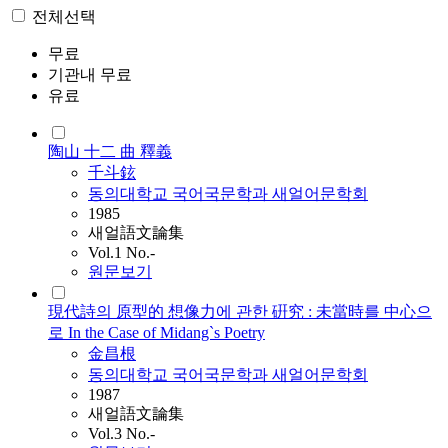
전체선택
무료
기관내 무료
유료
陶山 十二 曲 釋義
千斗鉉
동의대학교 국어국문학과 새얼어문학회
1985
새얼語文論集
Vol.1 No.-
원문보기
現代詩의 原型的 想像力에 관한 硏究 : 未當時를 中心으
로 In the Case of Midang`s Poetry
金昌根
동의대학교 국어국문학과 새얼어문학회
1987
새얼語文論集
Vol.3 No.-