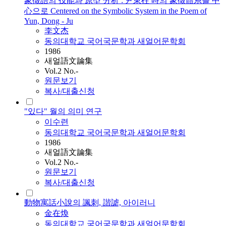
象徵語의 技能과 原型 分析 : 尹東柱 時의 象徵體系를 中
心으로 Centered on the Symbolic System in the Poem of
Yun, Dong - Ju
李文杰
동의대학교 국어국문학과 새얼어문학회
1986
새얼語文論集
Vol.2 No.-
원문보기
복사/대출신청
"있다" 월의 의미 연구
이수련
동의대학교 국어국문학과 새얼어문학회
1986
새얼語文論集
Vol.2 No.-
원문보기
복사/대출신청
動物寓話小說의 諷刺, 諧謔, 아이러니
金在煥
동의대학교 국어국문학과 새얼어문학회