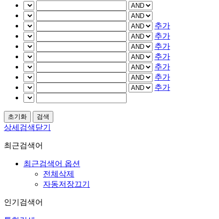
추가
추가
추가
추가
추가
추가
추가
상세검색닫기
최근검색어
최근검색어 옵션
전체삭제
자동저장끄기
인기검색어