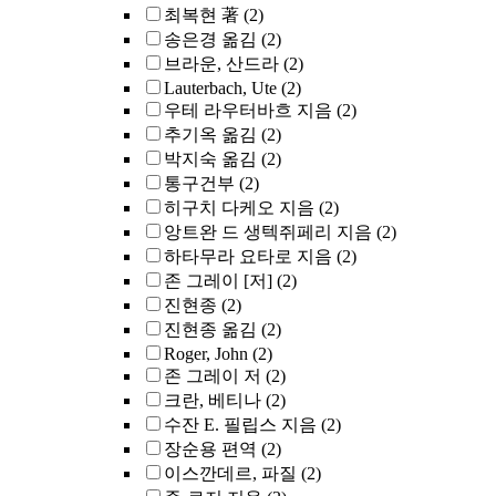
최복현 著
(2)
송은경 옮김
(2)
브라운, 산드라
(2)
Lauterbach, Ute
(2)
우테 라우터바흐 지음
(2)
추기옥 옮김
(2)
박지숙 옮김
(2)
통구건부
(2)
히구치 다케오 지음
(2)
앙트완 드 생텍쥐페리 지음
(2)
하타무라 요타로 지음
(2)
존 그레이 [저]
(2)
진현종
(2)
진현종 옮김
(2)
Roger, John
(2)
존 그레이 저
(2)
크란, 베티나
(2)
수잔 E. 필립스 지음
(2)
장순용 편역
(2)
이스깐데르, 파질
(2)