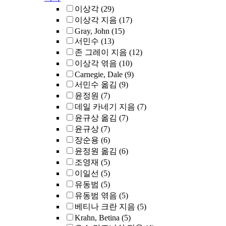
이상각
(29)
이상각 지음
(17)
Gray, John
(15)
서민수
(13)
존 그레이 지음
(12)
이상각 엮음
(10)
Carnegie, Dale
(9)
서민수 옮김
(9)
윤정원
(7)
데일 카네기 지음
(7)
윤규상 옮김
(7)
윤규상
(7)
장순용
(6)
윤정원 옮김
(6)
조영재
(5)
이일선
(5)
유동범
(5)
유동범 엮음
(5)
베티나 크란 지음
(5)
Krahn, Betina
(5)