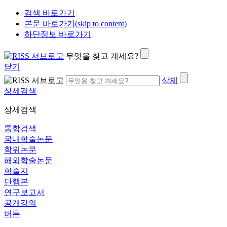
검색 바로가기
본문 바로가기(skip to content)
하단정보 바로가기
무엇을 찾고 계세요?
닫기
삭제
상세검색
상세검색
통합검색
국내학술논문
학위논문
해외학술논문
학술지
단행본
연구보고서
공개강의
버튼