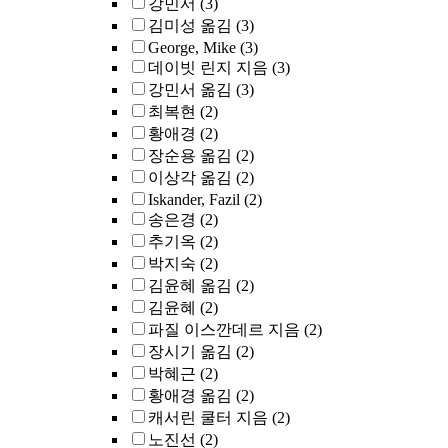
강민서
(3)
김미성 옮김
(3)
George, Mike
(3)
데이빗 린지 지음
(3)
강민서 옮김
(3)
최복현
(2)
황애경
(2)
장순용 옮김
(2)
이상각 옮김
(2)
Iskander, Fazil
(2)
송은경
(2)
추기옥
(2)
박지숙
(2)
김윤혜 옮김
(2)
김윤혜
(2)
파질 이스깐데르 지음
(2)
장시기 옮김
(2)
박혜근
(2)
황애경 옮김
(2)
캐서린 쿨터 지음
(2)
노진선
(2)