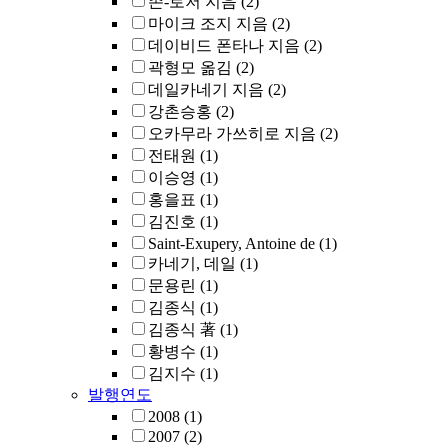
존-로저 지음
(2)
마이크 조지 지음
(2)
데이비드 폰타나 지음
(2)
곽형모 옮김
(2)
데일카네기 지음
(2)
강촌승홍
(2)
오카무라 가쓰히로 지음
(2)
전태원
(1)
이승영
(1)
홍을표
(1)
김진호
(1)
Saint-Exupery, Antoine de
(1)
카네기, 데일
(1)
문용린
(1)
김종식
(1)
김종식 著
(1)
황병수
(1)
김지수
(1)
발행연도
2008
(1)
2007
(2)