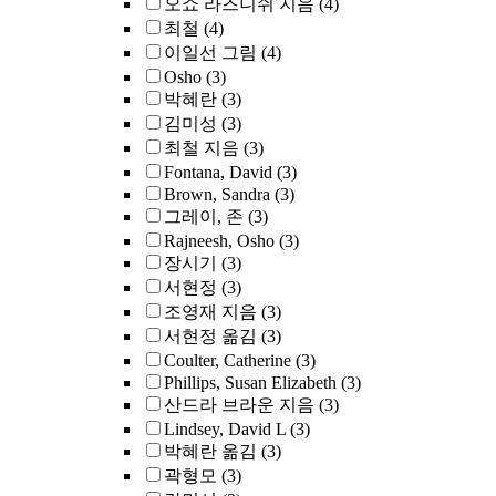
오쇼 라즈니쉬 지음
(4)
최철
(4)
이일선 그림
(4)
Osho
(3)
박혜란
(3)
김미성
(3)
최철 지음
(3)
Fontana, David
(3)
Brown, Sandra
(3)
그레이, 존
(3)
Rajneesh, Osho
(3)
장시기
(3)
서현정
(3)
조영재 지음
(3)
서현정 옮김
(3)
Coulter, Catherine
(3)
Phillips, Susan Elizabeth
(3)
산드라 브라운 지음
(3)
Lindsey, David L
(3)
박혜란 옮김
(3)
곽형모
(3)