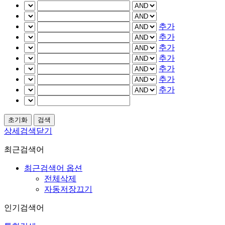
추가
추가
추가
추가
추가
추가
추가
상세검색닫기
최근검색어
최근검색어 옵션
전체삭제
자동저장끄기
인기검색어