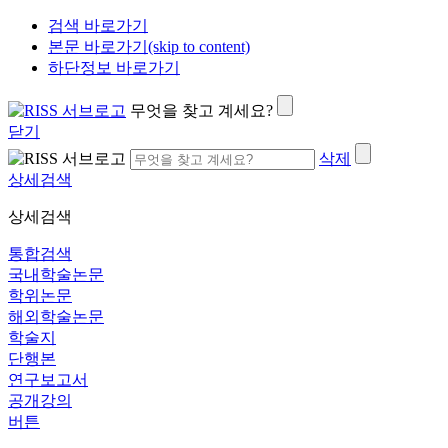
검색 바로가기
본문 바로가기(skip to content)
하단정보 바로가기
무엇을 찾고 계세요?
닫기
삭제
상세검색
상세검색
통합검색
국내학술논문
학위논문
해외학술논문
학술지
단행본
연구보고서
공개강의
버튼