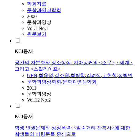
학회자료
문학과영상학회
2000
문학과영상
Vol.1 No.1
원문보기
KCI등재
공간의 자본화와 장소상실: 지아장커의 <소무>, <세계>,
그리고 <스틸라이프>
GEN
,
최용성
,
강소원
,
최병학
,
김려실
,
고현철
,
정병언
문학과영상학회/문학과영상학회
2011
문학과영상
Vol.12 No.2
KCI등재
학생 인권문제와 상징폭력: <말죽거리 잔혹사>에 대한
학생들의 비평문을 중심으로