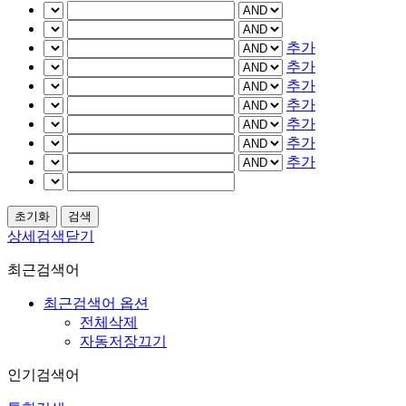
추가
추가
추가
추가
추가
추가
추가
상세검색닫기
최근검색어
최근검색어 옵션
전체삭제
자동저장끄기
인기검색어