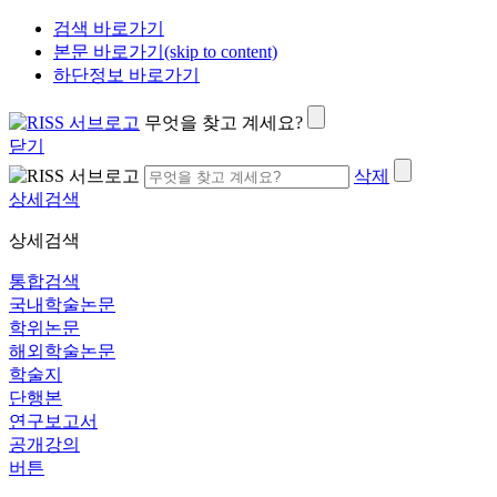
검색 바로가기
본문 바로가기(skip to content)
하단정보 바로가기
무엇을 찾고 계세요?
닫기
삭제
상세검색
상세검색
통합검색
국내학술논문
학위논문
해외학술논문
학술지
단행본
연구보고서
공개강의
버튼