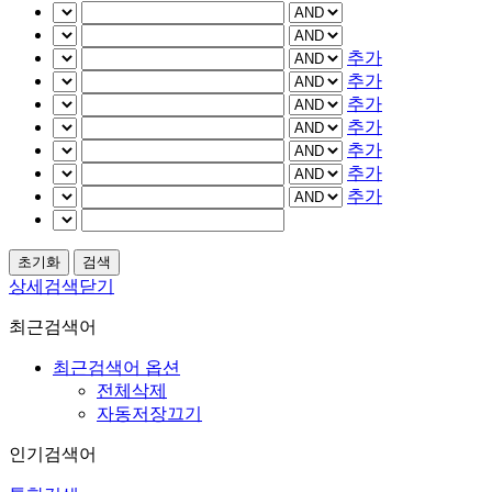
추가
추가
추가
추가
추가
추가
추가
상세검색닫기
최근검색어
최근검색어 옵션
전체삭제
자동저장끄기
인기검색어