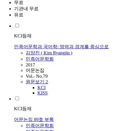
무료
기관내 무료
유료
KCI등재
민족어문학과 국어학: 영역과 경계를 중심으로
김양진 ( Kim Ryangjin )
민족어문학회
2017
어문논집
Vol.- No.79
원문보기
2
KCI
KISS
KCI등재
어문논집 89호 부록
민족어문학회