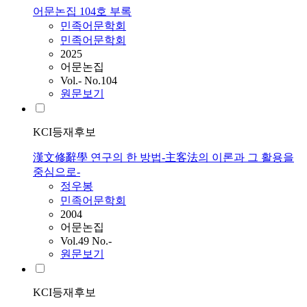
어문논집 104호 부록
민족어문학회
민족어문학회
2025
어문논집
Vol.- No.104
원문보기
KCI등재후보
漢文修辭學 연구의 한 방법-主客法의 이론과 그 활용을
중심으로-
정우봉
민족어문학회
2004
어문논집
Vol.49 No.-
원문보기
KCI등재후보