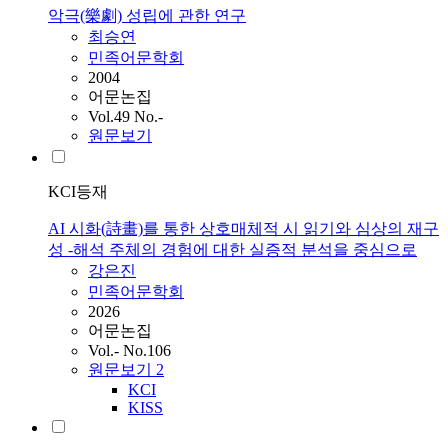
악극(樂劇) 성립에 관한 연구
최승연
민족어문학회
2004
어문논집
Vol.49 No.-
원문보기
KCI등재
AI 시화(詩畫)를 통한 상호매체적 시 읽기와 심상의 재구
성 -해석 주체의 경험에 대한 실증적 분석을 중심으로
강은진
민족어문학회
2026
어문논집
Vol.- No.106
원문보기
2
KCI
KISS