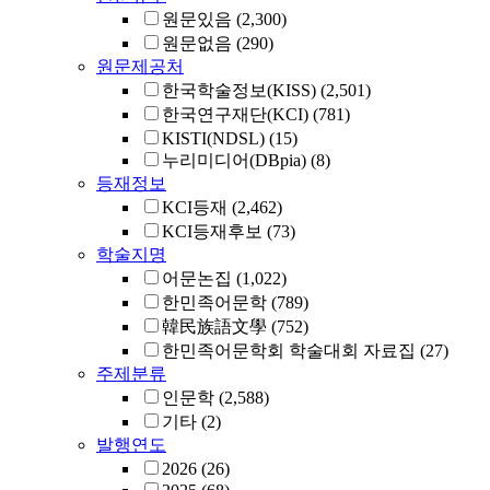
원문있음
(2,300)
원문없음
(290)
원문제공처
한국학술정보(KISS)
(2,501)
한국연구재단(KCI)
(781)
KISTI(NDSL)
(15)
누리미디어(DBpia)
(8)
등재정보
KCI등재
(2,462)
KCI등재후보
(73)
학술지명
어문논집
(1,022)
한민족어문학
(789)
韓民族語文學
(752)
한민족어문학회 학술대회 자료집
(27)
주제분류
인문학
(2,588)
기타
(2)
발행연도
2026
(26)