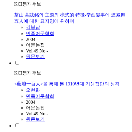
KCI등재후보
茶山 墓誌銘의 主題와 樣式的 特徵-辛酉獄事에 連累된
五人에 대한 묘지명에 관하여
김봉남
민족어문학회
2004
어문논집
Vol.49 No.-
원문보기
KCI등재후보
<藝壇一百人>을 통해 본 1910년대 기생집단의 성격
오현화
민족어문학회
2004
어문논집
Vol.49 No.-
원문보기