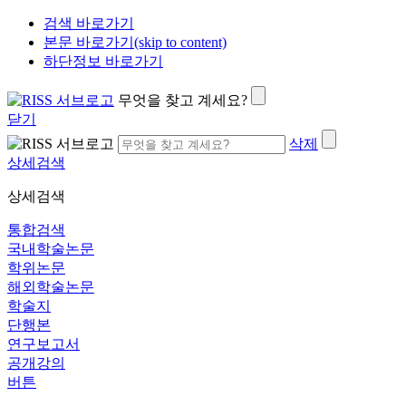
검색 바로가기
본문 바로가기(skip to content)
하단정보 바로가기
무엇을 찾고 계세요?
닫기
삭제
상세검색
상세검색
통합검색
국내학술논문
학위논문
해외학술논문
학술지
단행본
연구보고서
공개강의
버튼