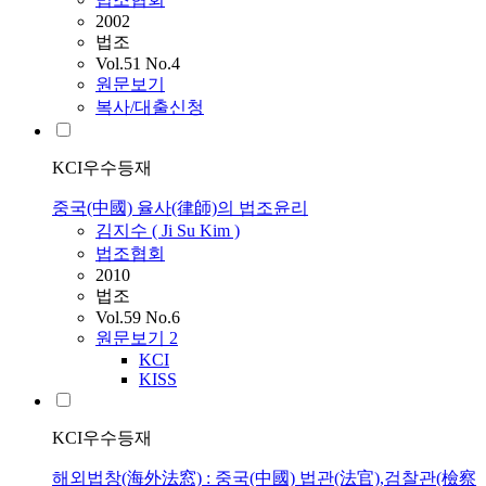
2002
법조
Vol.51 No.4
원문보기
복사/대출신청
KCI우수등재
중국(中國) 율사(律師)의 법조윤리
김지수 ( Ji Su Kim )
법조협회
2010
법조
Vol.59 No.6
원문보기
2
KCI
KISS
KCI우수등재
해외법창(海外法窓) : 중국(中國) 법관(法官),검찰관(檢察