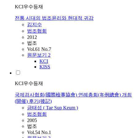
KCI우수등재
전통 시대의 법조윤리와 현대적 귀감
김지수
법조협회
2012
법조
Vol.61 No.7
원문보기
2
KCI
KISS
KCI우수등재
국제검사협회(國際檢事協會) 연례총회(年例總會) 개최
(開催) 후기(後記)
금태섭 ( Tae Sup Keum )
법조협회
2005
법조
Vol.54 No.1