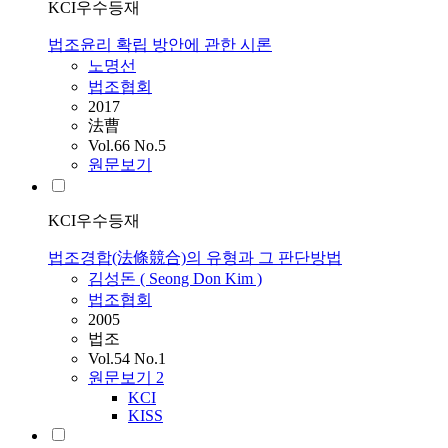
KCI우수등재
법조윤리 확립 방안에 관한 시론
노명선
법조협회
2017
法曹
Vol.66 No.5
원문보기
KCI우수등재
법조경합(法條競合)의 유형과 그 판단방법
김성돈 ( Seong Don Kim )
법조협회
2005
법조
Vol.54 No.1
원문보기
2
KCI
KISS