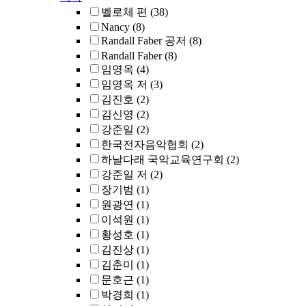
벨로체 편
(38)
Nancy
(8)
Randall Faber 공저
(8)
Randall Faber
(8)
임영옥
(4)
임영옥 저
(3)
김진호
(2)
김신영
(2)
강준일
(2)
한국전자음악협회
(2)
하날다래 국악교육연구회
(2)
강준일 저
(2)
장기범
(1)
원광연
(1)
이석원
(1)
황성호
(1)
김진상
(1)
김춘미
(1)
문호근
(1)
박경희
(1)