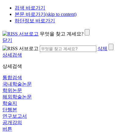
검색 바로가기
본문 바로가기(skip to content)
하단정보 바로가기
무엇을 찾고 계세요?
닫기
삭제
상세검색
상세검색
통합검색
국내학술논문
학위논문
해외학술논문
학술지
단행본
연구보고서
공개강의
버튼