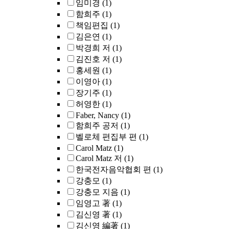
임미경
(1)
함희주
(1)
책임편집
(1)
김은연
(1)
박경희 저
(1)
김진호 저
(1)
홍세원
(1)
이영아
(1)
장기주
(1)
허영한
(1)
Faber, Nancy
(1)
함희주 공저
(1)
벨로체 편집부 편
(1)
Carol Matz
(1)
Carol Matz 저
(1)
한국전자음악협회 편
(1)
강충모
(1)
강충모 지음
(1)
임영고 著
(1)
김신영 著
(1)
김신영 編著
(1)