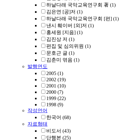
하날다래 국악교육연구회 著
(1)
김은연 [공]저
(1)
하날다래 국악교육연구회 [편]
(1)
낸시 훼이버 [외]저
(1)
홍세원 [지음]
(1)
김진상 저
(1)
편집 및 심의위원
(1)
문호근 글
(1)
김춘미 엮음
(1)
발행연도
2005
(1)
2002
(19)
2001
(10)
2000
(7)
1999
(22)
1998
(9)
작성언어
한국어
(68)
자료형태
비도서
(43)
단행본
(25)