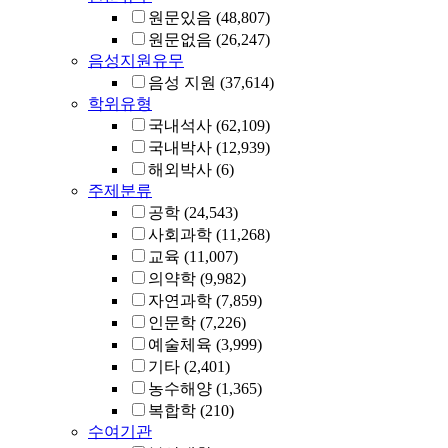
원문있음
(48,807)
원문없음
(26,247)
음성지원유무
음성 지원
(37,614)
학위유형
국내석사
(62,109)
국내박사
(12,939)
해외박사
(6)
주제분류
공학
(24,543)
사회과학
(11,268)
교육
(11,007)
의약학
(9,982)
자연과학
(7,859)
인문학
(7,226)
예술체육
(3,999)
기타
(2,401)
농수해양
(1,365)
복합학
(210)
수여기관