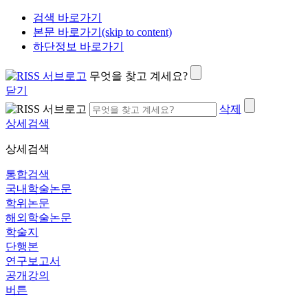
검색 바로가기
본문 바로가기(skip to content)
하단정보 바로가기
무엇을 찾고 계세요?
닫기
삭제
상세검색
상세검색
통합검색
국내학술논문
학위논문
해외학술논문
학술지
단행본
연구보고서
공개강의
버튼