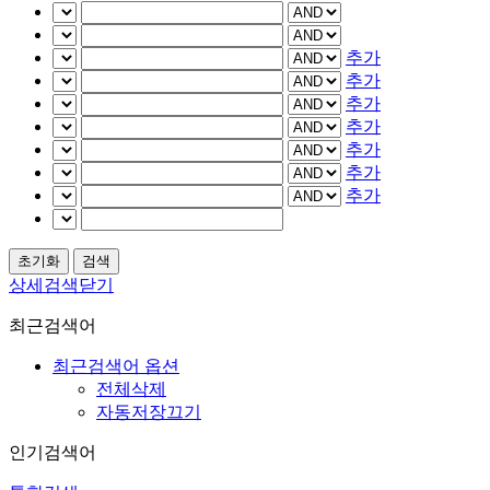
추가
추가
추가
추가
추가
추가
추가
상세검색닫기
최근검색어
최근검색어 옵션
전체삭제
자동저장끄기
인기검색어