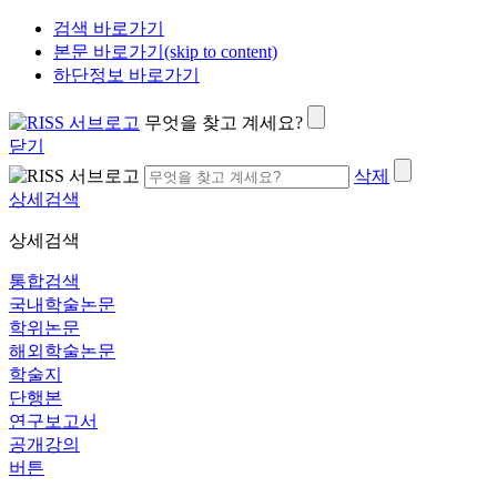
검색 바로가기
본문 바로가기(skip to content)
하단정보 바로가기
무엇을 찾고 계세요?
닫기
삭제
상세검색
상세검색
통합검색
국내학술논문
학위논문
해외학술논문
학술지
단행본
연구보고서
공개강의
버튼