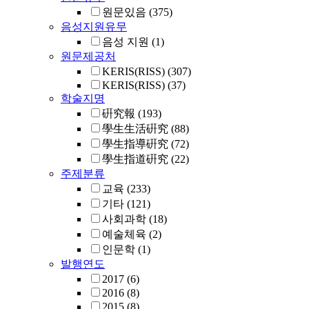
원문있음
(375)
음성지원유무
음성 지원
(1)
원문제공처
KERIS(RISS)
(307)
KERIS(RISS)
(37)
학술지명
硏究報
(193)
學生生活硏究
(88)
學生指導硏究
(72)
學生指道硏究
(22)
주제분류
교육
(233)
기타
(121)
사회과학
(18)
예술체육
(2)
인문학
(1)
발행연도
2017
(6)
2016
(8)
2015
(8)