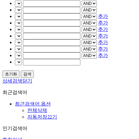
추가
추가
추가
추가
추가
추가
추가
상세검색닫기
최근검색어
최근검색어 옵션
전체삭제
자동저장끄기
인기검색어