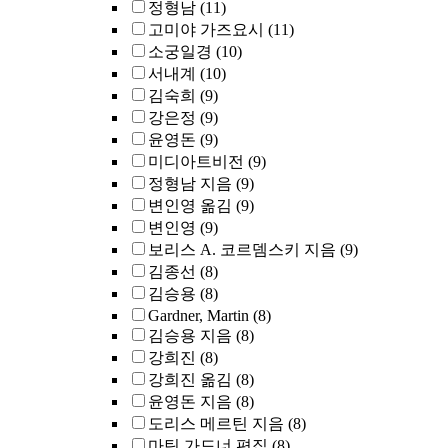
정형남
(11)
고미야 가즈요시
(11)
소궁일경
(10)
서내계
(10)
김숙희
(9)
강은정
(9)
윤영돈
(9)
미디아트비전
(9)
정형남 지음
(9)
변인영 옮김
(9)
변인영
(9)
보리스 A. 코르뎀스키 지음
(9)
김종선
(8)
김승용
(8)
Gardner, Martin
(8)
김승용 지음
(8)
강희진
(8)
강희진 옮김
(8)
윤영돈 지음
(8)
도리스 메르틴 지음
(8)
마틴 가드너 편집
(8)