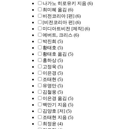
나가노 히로유키 지음
(6)
최미혜 옮김
(6)
비전코리아 [편]
(6)
[비전코리아 편]
(6)
미디아트비전 [제작]
(6)
에버트, 크리스
(6)
박진희
(5)
황태호
(5)
황태호 옮김
(5)
홍하상
(5)
고정욱
(5)
이은경
(5)
조태현
(5)
유영만
(5)
김철웅
(5)
이은경 옮김
(5)
백만기 지음
(5)
김양호 [저]
(5)
조태현 지음
(5)
최정윤
(4)