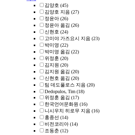
김양호
(45)
김양호 지음
(27)
정윤아
(26)
정윤아 옮김
(26)
신현호
(24)
고미야 가즈요시 지음
(23)
박미영
(22)
박미영 옮김
(22)
위정훈
(20)
김지원
(20)
김지원 옮김
(20)
신현호 옮김
(20)
팀 데도풀로스 지음
(20)
Dedopulos, Tim
(18)
위정훈 옮김
(17)
한국언어문화원
(16)
니시우치 히로무 지음
(16)
홍종선
(14)
비전코리아
(14)
조동춘
(12)