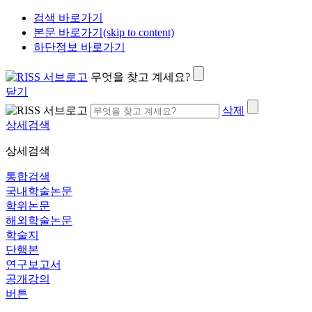
검색 바로가기
본문 바로가기(skip to content)
하단정보 바로가기
무엇을 찾고 계세요?
닫기
삭제
상세검색
상세검색
통합검색
국내학술논문
학위논문
해외학술논문
학술지
단행본
연구보고서
공개강의
버튼