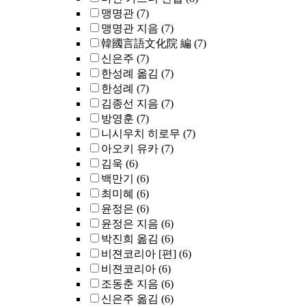
맹명관
(7)
맹명관 지음
(7)
韓國言語文化院 編
(7)
신은주
(7)
한성례 옮김
(7)
한성례
(7)
김종선 지음
(7)
방영훈
(7)
니시우치 히로무
(7)
아오키 유카
(7)
김욱
(6)
백만기
(6)
최미혜
(6)
윤정은
(6)
윤정은 지음
(6)
박진희 옮김
(6)
비젼코리아 [편]
(6)
비젼코리아
(6)
조동춘 지음
(6)
신은주 옮김
(6)