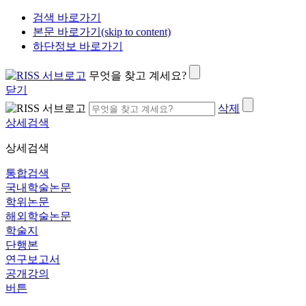
검색 바로가기
본문 바로가기(skip to content)
하단정보 바로가기
무엇을 찾고 계세요?
닫기
삭제
상세검색
상세검색
통합검색
국내학술논문
학위논문
해외학술논문
학술지
단행본
연구보고서
공개강의
버튼