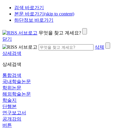
검색 바로가기
본문 바로가기(skip to content)
하단정보 바로가기
무엇을 찾고 계세요?
닫기
삭제
상세검색
상세검색
통합검색
국내학술논문
학위논문
해외학술논문
학술지
단행본
연구보고서
공개강의
버튼