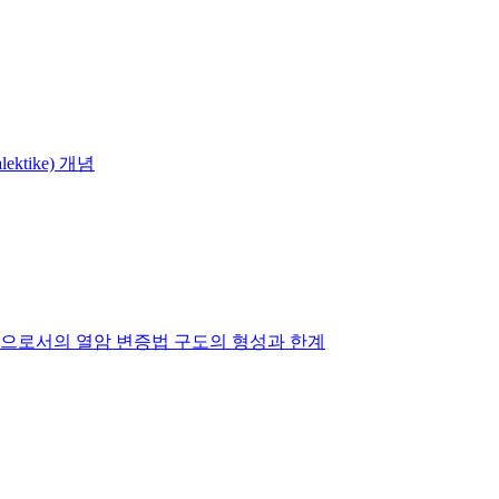
tike) 개념
학' 으로서의 열암 변증법 구도의 형성과 한계