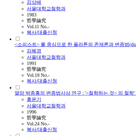
김상배
서울대학교철학과
1983
哲學論究
Vol.11 No.-
복사/대출신청
<소피스트> 를 중심으로 한 플라톤의 존재론과 변증법(dialek
김혜경
서울대학교철학과
1991
哲學論究
Vol.19 No.-
복사/대출신청
열암 박종홍의 변증법사상 연구 : '<철학하는 것> 의 철
홍윤기
서울대학교철학과
1996
哲學論究
Vol.24 No.-
복사/대출신청