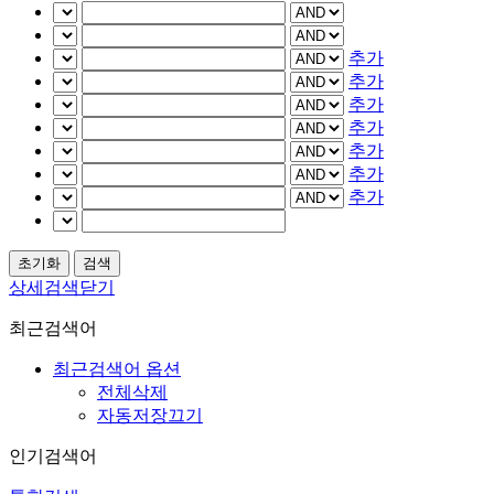
추가
추가
추가
추가
추가
추가
추가
상세검색닫기
최근검색어
최근검색어 옵션
전체삭제
자동저장끄기
인기검색어