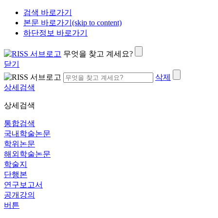
검색 바로가기
본문 바로가기(skip to content)
하단정보 바로가기
무엇을 찾고 계세요?
닫기
삭제
상세검색
상세검색
통합검색
국내학술논문
학위논문
해외학술논문
학술지
단행본
연구보고서
공개강의
버튼