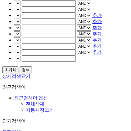
추가
추가
추가
추가
추가
추가
추가
상세검색닫기
최근검색어
최근검색어 옵션
전체삭제
자동저장끄기
인기검색어