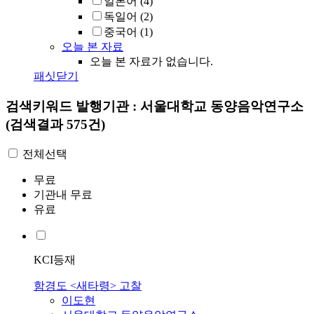
일본어
(4)
독일어
(2)
중국어
(1)
오늘 본 자료
오늘 본 자료가 없습니다.
패싯닫기
검색키워드
발행기관 : 서울대학교 동양음악연구소
(검색결과 575건)
전체선택
무료
기관내 무료
유료
KCI등재
함경도 <새타령> 고찰
이도현