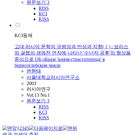
원문보기
3
RISS
KCI
KISS
KCI등재
고대 러시아 문학의 규범성과 반성과 지향(Ⅰ) : 보리스
와 글렙의 생애전 연작에 나타난 '수난자 공후'의 형상을
중심으로 ОБ оБразе 'князя-страстотерпца' в
борисоглебском чикле
변현태
서울대학교러시아연구소
2003
러시아연구
Vol.13 No.1
원문보기
3
RISS
KCI
KISS
1
2
3
4
5
연관 검색어 추천