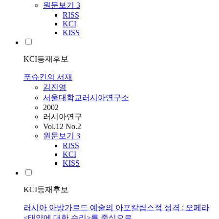
원문보기
3
RISS
KCI
KISS
KCI등재후보
푸슈킨의 서재
김진영
서울대학교러시아연구소
2002
러시아연구
Vol.12 No.2
원문보기
3
RISS
KCI
KISS
KCI등재후보
러시아 아방가르드 예술의 아포칼립스적 성격 : 오페라
<태양에 대한 승리>를 중심으로