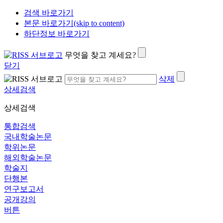
검색 바로가기
본문 바로가기(skip to content)
하단정보 바로가기
무엇을 찾고 계세요?
닫기
삭제
상세검색
상세검색
통합검색
국내학술논문
학위논문
해외학술논문
학술지
단행본
연구보고서
공개강의
버튼