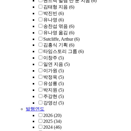
헨드릭 빌렘 반 룬 지음
(6)
김태형 지음
(6)
박진빈
(6)
유나영
(6)
송찬섭 엮음
(6)
유나영 옮김
(6)
Sutcliffe, Arthur
(6)
김흥식 기획
(6)
타임스토리 그룹
(6)
이창주
(5)
일연 지음
(5)
이가원
(5)
박정욱
(5)
유성룡
(5)
박지원
(5)
주강현
(5)
강영선
(5)
발행연도
2026
(20)
2025
(34)
2024
(46)