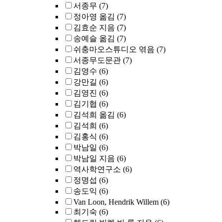
서종무
(7)
정아영 옮김
(7)
김효순 지음
(7)
송예슬 옮김
(7)
쉬충마오스튜디오 엮음
(7)
서종무도문관
(7)
김영수
(6)
강만길
(6)
김영진
(6)
김기협
(6)
김석희 옮김
(6)
김석희
(6)
김홍식
(6)
박남일
(6)
박남일 지음
(6)
역사학연구소
(6)
정명섭
(6)
송도익
(6)
Van Loon, Hendrik Willem
(6)
최기숙
(6)