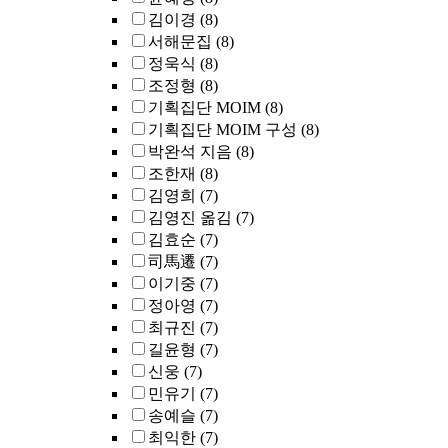
김이경
(8)
서해문집
(8)
정욱식
(8)
조정형
(8)
기획집단 MOIM
(8)
기획집단 MOIM 구성
(8)
박완석 지음
(8)
조한재
(8)
김영희
(7)
김영진 옮김
(7)
김효순
(7)
司馬遷
(7)
이기중
(7)
정아영
(7)
최규진
(7)
길윤형
(7)
신웅
(7)
민유기
(7)
송예슬
(7)
최익한
(7)