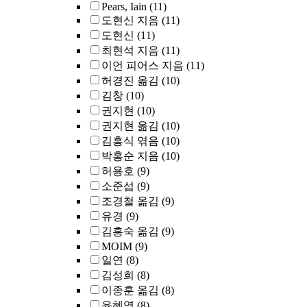
Pears, Iain
(11)
도현신 지음
(11)
도현신
(11)
최현석 지음
(11)
이언 피어스 지음
(11)
허경진 옮김
(10)
김창
(10)
권지현
(10)
권지현 옮김
(10)
김흥식 엮음
(10)
박홍순 지음
(10)
허용호
(9)
소준섭
(9)
조경철 옮김
(9)
유경
(9)
김흥숙 옮김
(9)
MOIM
(9)
일연
(8)
김성희
(8)
이종훈 옮김
(8)
윤혜영
(8)