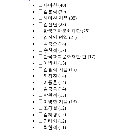
사마천
(40)
김흥식
(39)
사마천 지음
(38)
김진연
(28)
한국과학문화재단
(25)
김진연 편역
(21)
박홍순
(18)
송찬섭
(17)
한국과학문화재단 편
(17)
이병한
(15)
김흥식 지음
(15)
허경진
(14)
이종훈
(14)
김흥숙
(14)
박완석
(13)
이병한 지음
(13)
조경철
(12)
김혜경
(12)
김태형
(12)
최현석
(11)