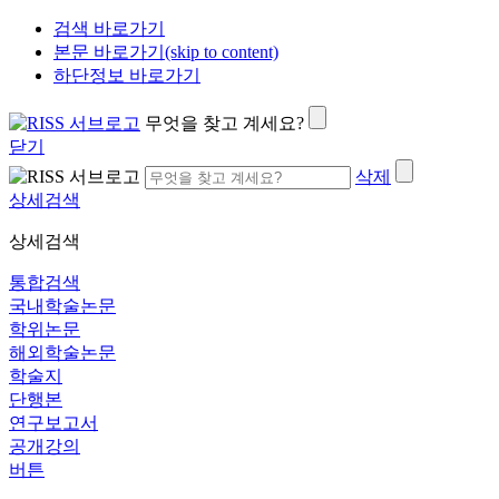
검색 바로가기
본문 바로가기(skip to content)
하단정보 바로가기
무엇을 찾고 계세요?
닫기
삭제
상세검색
상세검색
통합검색
국내학술논문
학위논문
해외학술논문
학술지
단행본
연구보고서
공개강의
버튼