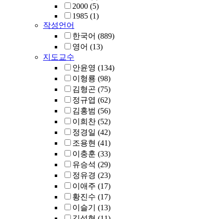
2000
(5)
1985
(1)
작성언어
한국어
(889)
영어
(13)
지도교수
안윤영
(134)
이형룡
(98)
김형곤
(75)
정규엽
(62)
김홍범
(56)
이희찬
(52)
정경일
(42)
조용현
(41)
이충훈
(33)
유승석
(29)
정유경
(23)
이애주
(17)
황진수
(17)
이슬기
(13)
김성혁
(11)