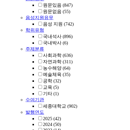
원문있음
(847)
원문없음
(55)
음성지원유무
음성 지원
(742)
학위유형
국내석사
(896)
국내박사
(6)
주제분류
사회과학
(636)
자연과학
(311)
농수해양
(64)
예술체육
(35)
공학
(32)
교육
(5)
기타
(1)
수여기관
세종대학교
(902)
발행연도
2025
(42)
2024
(50)