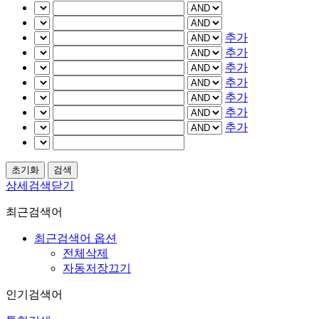
추가
추가
추가
추가
추가
추가
추가
상세검색닫기
최근검색어
최근검색어 옵션
전체삭제
자동저장끄기
인기검색어