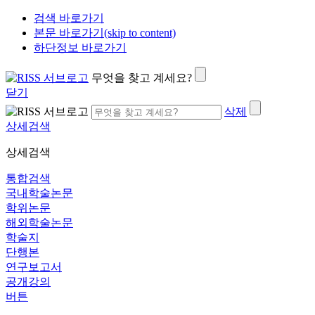
검색 바로가기
본문 바로가기(skip to content)
하단정보 바로가기
무엇을 찾고 계세요?
닫기
삭제
상세검색
상세검색
통합검색
국내학술논문
학위논문
해외학술논문
학술지
단행본
연구보고서
공개강의
버튼