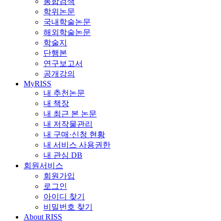
통합검색
학위논문
국내학술논문
해외학술논문
학술지
단행본
연구보고서
공개강의
MyRISS
내 추천논문
내 책장
내 최근 본 논문
내 저작물관리
내 구매·신청 현황
내 서비스 사용권한
내 관심 DB
회원서비스
회원가입
로그인
아이디 찾기
비밀번호 찾기
About RISS