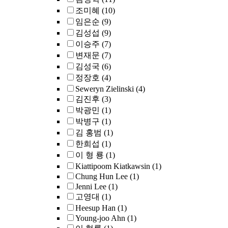
조미혜
(10)
임은순
(9)
김성섭
(9)
이승주
(7)
변재문
(7)
김성국
(6)
정장호
(4)
Seweryn Zielinski
(4)
김진후
(3)
박광민
(1)
박병구
(1)
김 홍범
(1)
한희섭
(1)
이 형 룡
(1)
Kiattipoom Kiatkawsin
(1)
Chung Hun Lee
(1)
Jenni Lee
(1)
고영대
(1)
Heesup Han
(1)
Young-joo Ahn
(1)