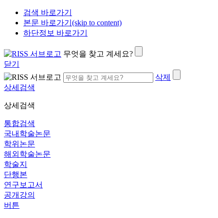
검색 바로가기
본문 바로가기(skip to content)
하단정보 바로가기
무엇을 찾고 계세요?
닫기
삭제
상세검색
상세검색
통합검색
국내학술논문
학위논문
해외학술논문
학술지
단행본
연구보고서
공개강의
버튼