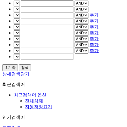
추가
추가
추가
추가
추가
추가
추가
상세검색닫기
최근검색어
최근검색어 옵션
전체삭제
자동저장끄기
인기검색어