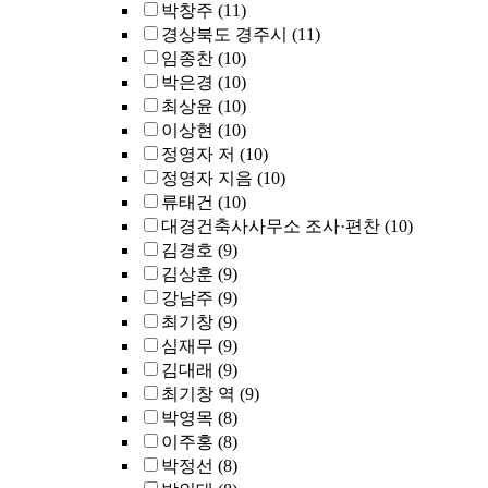
박창주
(11)
경상북도 경주시
(11)
임종찬
(10)
박은경
(10)
최상윤
(10)
이상현
(10)
정영자 저
(10)
정영자 지음
(10)
류태건
(10)
대경건축사사무소 조사·편찬
(10)
김경호
(9)
김상훈
(9)
강남주
(9)
최기창
(9)
심재무
(9)
김대래
(9)
최기창 역
(9)
박영목
(8)
이주홍
(8)
박정선
(8)