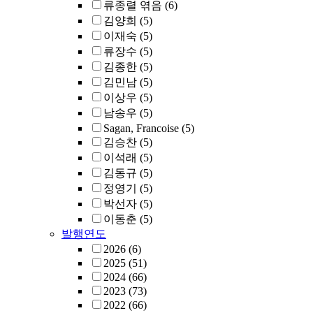
류종렬 엮음
(6)
김양희
(5)
이재숙
(5)
류장수
(5)
김종한
(5)
김민남
(5)
이상우
(5)
남송우
(5)
Sagan, Francoise
(5)
김승찬
(5)
이석래
(5)
김동규
(5)
정영기
(5)
박선자
(5)
이동춘
(5)
발행연도
2026
(6)
2025
(51)
2024
(66)
2023
(73)
2022
(66)