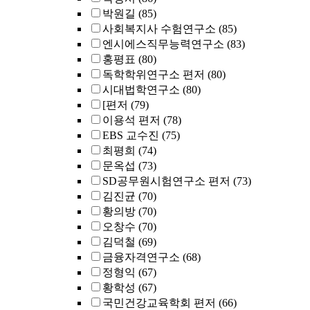
박원길
(85)
사회복지사 수험연구소
(85)
엔시에스직무능력연구소
(83)
홍평표
(80)
독학학위연구소 편저
(80)
시대법학연구소
(80)
[편저
(79)
이용석 편저
(78)
EBS 교수진
(75)
최평희
(74)
문옥섭
(73)
SD공무원시험연구소 편저
(73)
김진균
(70)
황의방
(70)
오창수
(70)
김덕철
(69)
금융자격연구소
(68)
정형익
(67)
황학성
(67)
국민건강교육학회 편저
(66)