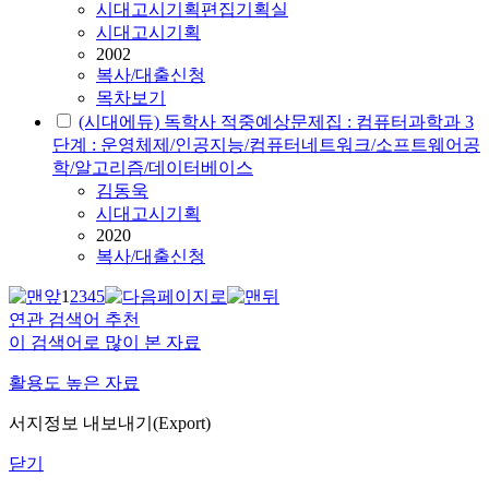
시대고시기획편집기획실
시대고시기획
2002
복사/대출신청
목차보기
(시대에듀) 독학사 적중예상문제집 : 컴퓨터과학과 3
단계 : 운영체제/인공지능/컴퓨터네트워크/소프트웨어공
학/알고리즘/데이터베이스
김동욱
시대고시기획
2020
복사/대출신청
1
2
3
4
5
연관 검색어 추천
이 검색어로 많이 본 자료
활용도 높은 자료
서지정보 내보내기(Export)
닫기