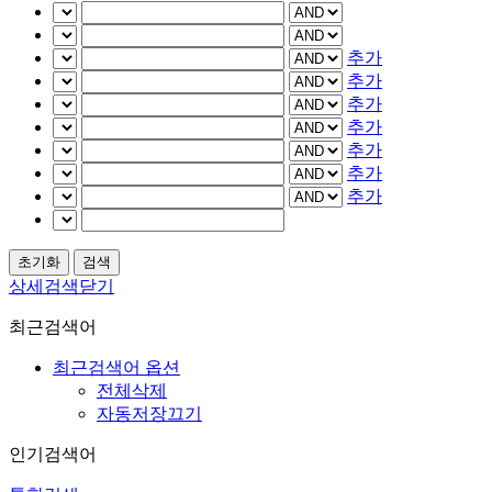
추가
추가
추가
추가
추가
추가
추가
상세검색닫기
최근검색어
최근검색어 옵션
전체삭제
자동저장끄기
인기검색어