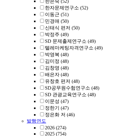
한은숙
(52)
한자문제연구소
(52)
이동근
(51)
민경애
(50)
신태식 편저
(50)
박정주
(49)
SD 문제출제연구소
(49)
텔레마케팅자격연구소
(49)
박영복
(48)
김미정
(48)
김창영
(48)
배은자
(48)
유창호 편저
(48)
SD공무원수험연구소
(48)
SD 관광교육연구소
(48)
이문성
(47)
정한기
(47)
정은화 저
(46)
발행연도
2026
(274)
2025
(754)