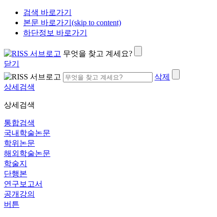
검색 바로가기
본문 바로가기(skip to content)
하단정보 바로가기
무엇을 찾고 계세요?
닫기
삭제
상세검색
상세검색
통합검색
국내학술논문
학위논문
해외학술논문
학술지
단행본
연구보고서
공개강의
버튼