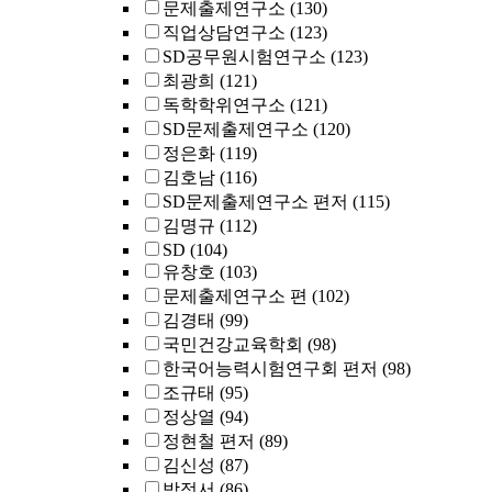
문제출제연구소
(130)
직업상담연구소
(123)
SD공무원시험연구소
(123)
최광희
(121)
독학학위연구소
(121)
SD문제출제연구소
(120)
정은화
(119)
김호남
(116)
SD문제출제연구소 편저
(115)
김명규
(112)
SD
(104)
유창호
(103)
문제출제연구소 편
(102)
김경태
(99)
국민건강교육학회
(98)
한국어능력시험연구회 편저
(98)
조규태
(95)
정상열
(94)
정현철 편저
(89)
김신성
(87)
박정서
(86)