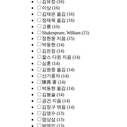
김유정
(16)
이상
(16)
김재은 옮김
(16)
정재욱 옮김
(16)
고룡
(16)
Shakespeare, William
(15)
정현웅 지음
(15)
박동현
(14)
김은정
(14)
찰스 다윈 지음
(14)
심훈
(14)
김원중 옮김
(14)
산기풍자
(14)
陳壽 著
(14)
박동현 옮김
(14)
김봉술
(14)
공건 지음
(14)
김정구 엮음
(14)
김영수
(13)
염상섭
(13)
박영민
(13)