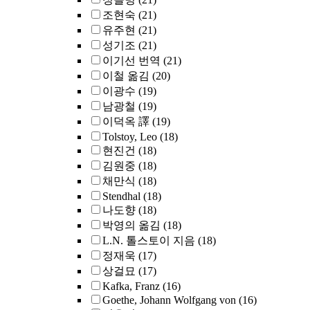
조현숙
(21)
유주현
(21)
성기조
(21)
이기선 번역
(21)
이철 옮김
(20)
이광수
(19)
남광철
(19)
이덕옥 譯
(19)
Tolstoy, Leo
(18)
현진건
(18)
김원중
(18)
채만식
(18)
Stendhal
(18)
나도향
(18)
박영의 옮김
(18)
L.N. 톨스토이 지음
(18)
정재욱
(17)
상걸묘
(17)
Kafka, Franz
(16)
Goethe, Johann Wolfgang von
(16)