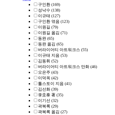
구인환
(169)
성낙수
(138)
이규태
(127)
구인환 엮음
(123)
이원길
(79)
이원길 옮김
(71)
동완
(65)
동완 옮김
(65)
버라이어티 아트워크스
(55)
이규태 지음
(53)
김동휘
(52)
버라이어티 아트워크스 만화
(46)
오은주
(43)
이덕옥
(42)
톨스토이 지음
(41)
김선화
(39)
李圭泰 著
(35)
이기선
(32)
곽복록
(29)
곽복록 옮김
(27)