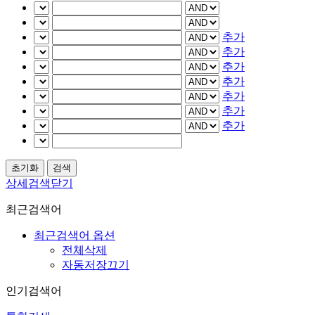
추가
추가
추가
추가
추가
추가
추가
상세검색닫기
최근검색어
최근검색어 옵션
전체삭제
자동저장끄기
인기검색어