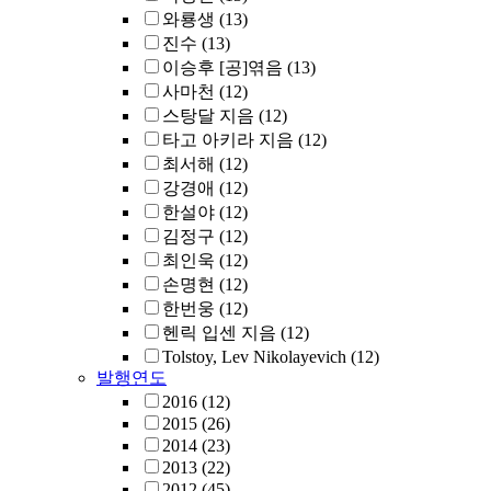
와룡생
(13)
진수
(13)
이승후 [공]엮음
(13)
사마천
(12)
스탕달 지음
(12)
타고 아키라 지음
(12)
최서해
(12)
강경애
(12)
한설야
(12)
김정구
(12)
최인욱
(12)
손명현
(12)
한번웅
(12)
헨릭 입센 지음
(12)
Tolstoy, Lev Nikolayevich
(12)
발행연도
2016
(12)
2015
(26)
2014
(23)
2013
(22)
2012
(45)