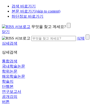
검색 바로가기
본문 바로가기(skip to content)
하단정보 바로가기
무엇을 찾고 계세요?
닫기
삭제
상세검색
상세검색
통합검색
국내학술논문
학위논문
해외학술논문
학술지
단행본
연구보고서
공개강의
버튼