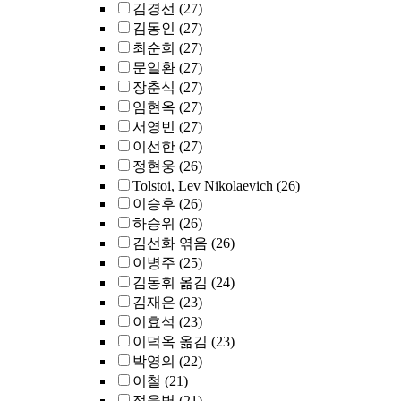
김경선
(27)
김동인
(27)
최순희
(27)
문일환
(27)
장춘식
(27)
임현옥
(27)
서영빈
(27)
이선한
(27)
정현웅
(26)
Tolstoi, Lev Nikolaevich
(26)
이승후
(26)
하승위
(26)
김선화 엮음
(26)
이병주
(25)
김동휘 옮김
(24)
김재은
(23)
이효석
(23)
이덕옥 옮김
(23)
박영의
(22)
이철
(21)
정을병
(21)