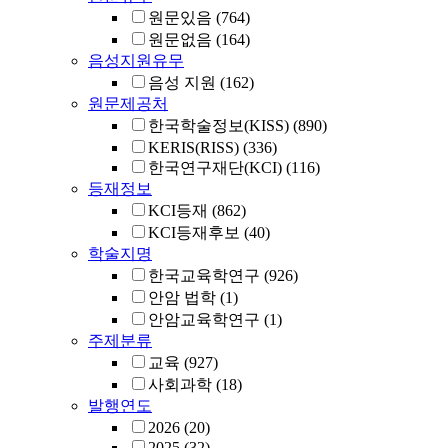
원문있음
(764)
원문없음
(164)
음성지원유무
음성 지원
(162)
원문제공처
한국학술정보(KISS)
(890)
KERIS(RISS)
(336)
한국연구재단(KCI)
(116)
등재정보
KCI등재
(862)
KCI등재후보
(40)
학술지명
한국교육학연구
(926)
안암 법학
(1)
안암교육학연구
(1)
주제분류
교육
(927)
사회과학
(18)
발행연도
2026
(20)
2025
(32)