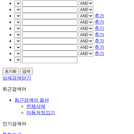
추가
추가
추가
추가
추가
추가
추가
상세검색닫기
최근검색어
최근검색어 옵션
전체삭제
자동저장끄기
인기검색어