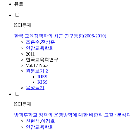
유료
KCI등재
한국 교육정책학의 최근 연구동향(2006-2010)
조흥순
,
전상훈
안암교육학회
2011
한국교육학연구
Vol.17 No.3
원문보기
2
RISS
KISS
음성듣기
KCI등재
방과후학교 정책의 운영방향에 대한 비판적 고찰 : 분석과
신현석
,
이경호
안암교육학회