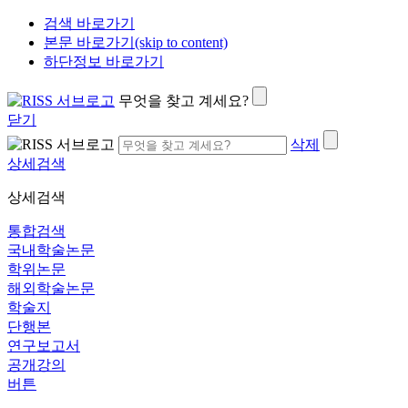
검색 바로가기
본문 바로가기(skip to content)
하단정보 바로가기
무엇을 찾고 계세요?
닫기
삭제
상세검색
상세검색
통합검색
국내학술논문
학위논문
해외학술논문
학술지
단행본
연구보고서
공개강의
버튼