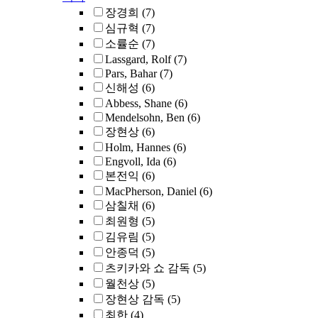
장경희
(7)
심규혁
(7)
소률순
(7)
Lassgard, Rolf
(7)
Pars, Bahar
(7)
신해성
(6)
Abbess, Shane
(6)
Mendelsohn, Ben
(6)
장현상
(6)
Holm, Hannes
(6)
Engvoll, Ida
(6)
본전익
(6)
MacPherson, Daniel
(6)
삼칠채
(6)
최원형
(5)
김유림
(5)
안종덕
(5)
츠키카와 쇼 감독
(5)
월천상
(5)
장현상 감독
(5)
최한
(4)