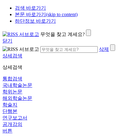
검색 바로가기
본문 바로가기(skip to content)
하단정보 바로가기
무엇을 찾고 계세요?
닫기
삭제
상세검색
상세검색
통합검색
국내학술논문
학위논문
해외학술논문
학술지
단행본
연구보고서
공개강의
버튼