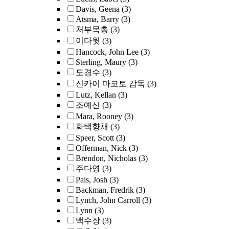
Davis, Geena
(3)
Atsma, Barry
(3)
처부목총
(3)
이다윗
(3)
Hancock, John Lee
(3)
Sterling, Maury
(3)
도경수
(3)
신카이 마코토 감독
(3)
Lutz, Kellan
(3)
조예신
(3)
Mara, Rooney
(3)
화택향채
(3)
Speer, Scott
(3)
Offerman, Nick
(3)
Brendon, Nicholas
(3)
주다영
(3)
Pais, Josh
(3)
Backman, Fredrik
(3)
Lynch, John Carroll
(3)
Lynn
(3)
백수장
(3)