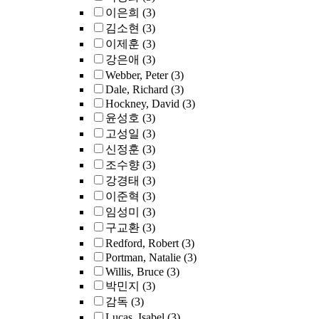
이은희
(3)
김소현
(3)
이제훈
(3)
강은애
(3)
Webber, Peter
(3)
Dale, Richard
(3)
Hockney, David
(3)
윤성호
(3)
고성일
(3)
신정훈
(3)
조수향
(3)
강경태
(3)
이준혁
(3)
임성미
(3)
구교환
(3)
Redford, Robert
(3)
Portman, Natalie
(3)
Willis, Bruce
(3)
박민지
(3)
감독
(3)
Lucas, Isabel
(3)