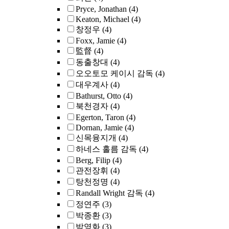
Pryce, Jonathan
(4)
Keaton, Michael
(4)
창정우
(4)
Foxx, Jamie
(4)
監督
(4)
동출창대
(4)
오오토모 케이시 감독
(4)
대우계사
(4)
Bathurst, Otto
(4)
북천경자
(4)
Egerton, Taron
(4)
Dornan, Jamie
(4)
신목융지개
(4)
하네스 홀름 감독
(4)
Berg, Filip
(4)
관전장휘
(4)
탕천정명
(4)
Randall Wright 감독
(4)
정연주
(3)
박종환
(3)
박영화
(3)