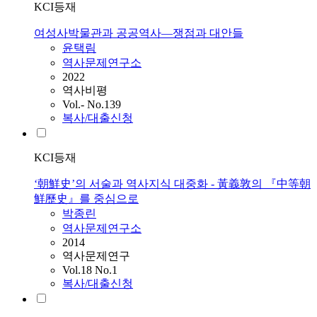
KCI등재
여성사박물관과 공공역사―쟁점과 대안들
윤택림
역사문제연구소
2022
역사비평
Vol.- No.139
복사/대출신청
KCI등재
‘朝鮮史’의 서술과 역사지식 대중화 - 黃義敦의 『中等朝
鮮歷史』를 중심으로
박종린
역사문제연구소
2014
역사문제연구
Vol.18 No.1
복사/대출신청