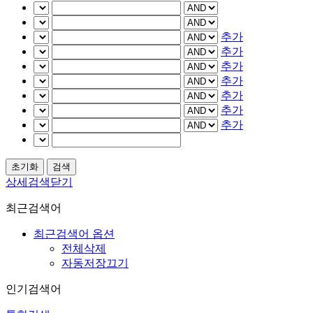
추가
추가
추가
추가
추가
추가
추가
상세검색닫기
최근검색어
최근검색어 옵션
전체삭제
자동저장끄기
인기검색어